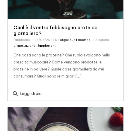
Qual è il vostro fabbisogno proteico
giornaliero?
Pubblicato il : 26/03/2024 Da
Angélique Lacombe
| Categoria :
alimentazione
,
Supplementi
Che cosa sono le proteine? Che ruolo svolgono nella
crescita muscolare? Come vengono prodotte le
proteine in polvere? Quale dose giornaliera dovrei
consumare? Quali sono le migliori [...]
search
Leggi di più