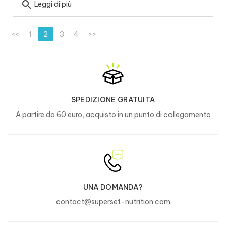
search
Leggi di più
<<
1
2
3
4
>>
SPEDIZIONE GRATUITA
A partire da 60 euro, acquisto in un punto di collegamento
UNA DOMANDA?
contact@superset-nutrition.com