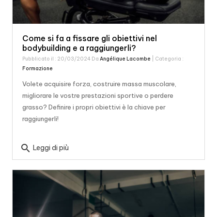
Come si fa a fissare gli obiettivi nel
bodybuilding e a raggiungerli?
Pubblicato il : 20/03/2024 Da
Angélique Lacombe
| Categoria :
Formazione
Volete acquisire forza, costruire massa muscolare,
migliorare le vostre prestazioni sportive o perdere
grasso? Definire i propri obiettivi è la chiave per
raggiungerli!
search
Leggi di più