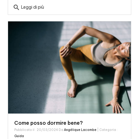
search
Leggi di più
Come posso dormire bene?
Pubblicato il : 20/03/2024 Da
Angélique Lacombe
| Categoria :
Guida