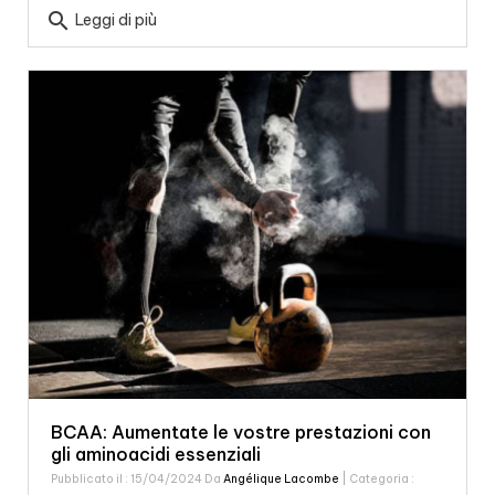
search
Leggi di più
BCAA: Aumentate le vostre prestazioni con
gli aminoacidi essenziali
Pubblicato il : 15/04/2024 Da
Angélique Lacombe
| Categoria :