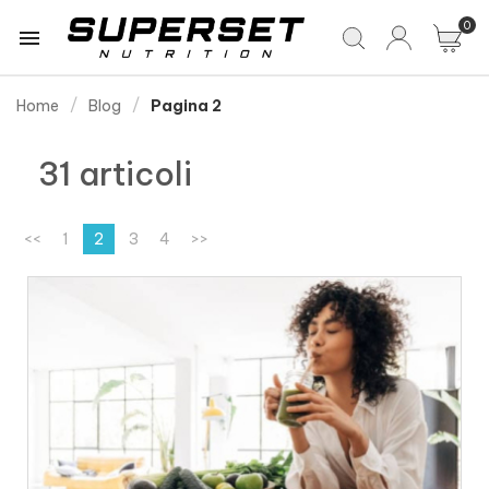
0

Home
Blog
Pagina 2
31 articoli
<<
1
2
3
4
>>