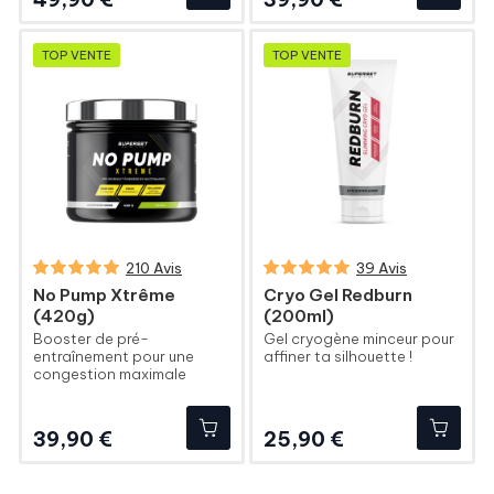
TOP VENTE
TOP VENTE
210 Avis
39 Avis
No Pump Xtrême
Cryo Gel Redburn
(420g)
(200ml)
Booster de pré-
Gel cryogène minceur pour
entraînement pour une
affiner ta silhouette !
congestion maximale
Prix
Prix
39,90 €
25,90 €