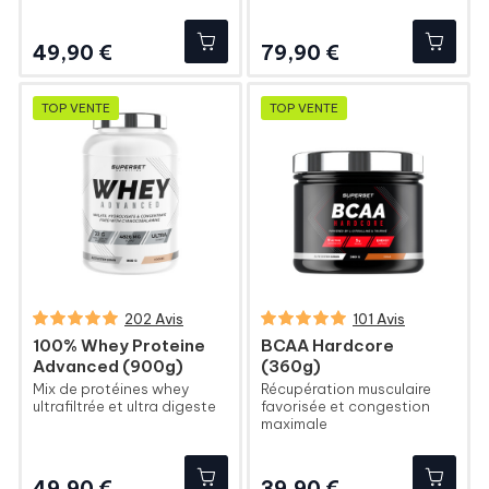
Prix
Prix
49,90 €
79,90 €
TOP VENTE
TOP VENTE
202 Avis
101 Avis
100% Whey Proteine
BCAA Hardcore
Advanced (900g)
(360g)
Mix de protéines whey
Récupération musculaire
ultrafiltrée et ultra digeste
favorisée et congestion
maximale
Prix
Prix
49,90 €
39,90 €