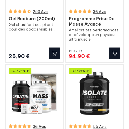
253 Avis
36 Avis
Gel Redburn (200ml)
Programme Prise De
Masse Avancé
Gel chauffant sculptant
pour des abdos visibles !
Améliore tes performances
et développe un physique
ultra musclé
120,70 €
Prix
Prix
Prix
25,90 €
94,90 €
de
base
TOP VENTE
TOP VENTE
36 Avis
55 Avis