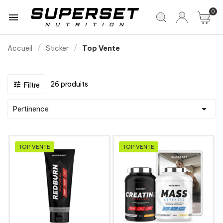
0

Accueil
Sticker
Top Vente
26 produits

Filtre

Pertinence
TOP VENTE
TOP VENTE