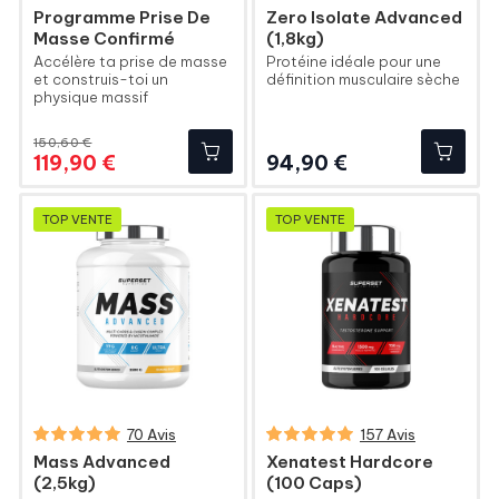
Programme Prise De
Zero Isolate Advanced
Masse Confirmé
(1,8kg)
Accélère ta prise de masse
Protéine idéale pour une
et construis-toi un
définition musculaire sèche
physique massif
150,60 €
Prix
Prix
Prix
119,90 €
94,90 €
de
base
TOP VENTE
TOP VENTE
70 Avis
157 Avis
Mass Advanced
Xenatest Hardcore
(2,5kg)
(100 Caps)