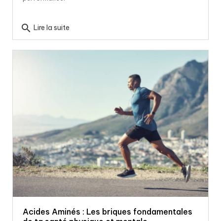
search
Lire la suite
Acides Aminés : Les briques fondamentales