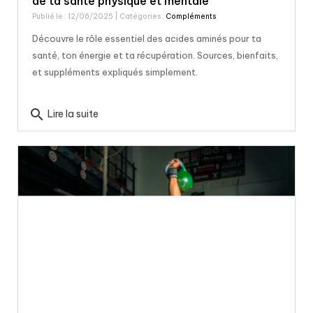
de ta santé physique et mentale
Publié le : 12/06/2025
| Catégories :
Compléments
Découvre le rôle essentiel des acides aminés pour ta
santé, ton énergie et ta récupération. Sources, bienfaits,
et suppléments expliqués simplement.
search
Lire la suite