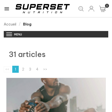
0

Accueil
Blog
31 articles
<<
1
2
3
4
>>