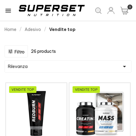
0

Home
Adesivo
Vendite top
26 products

Filtro

Rilevanza
VENDITE TOP
VENDITE TOP