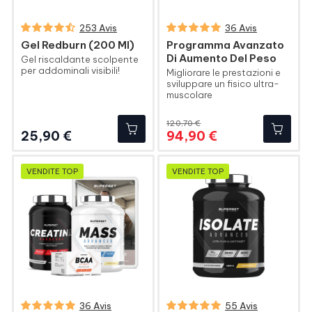
253 Avis
36 Avis
Gel Redburn (200 Ml)
Programma Avanzato
Di Aumento Del Peso
Gel riscaldante scolpente
per addominali visibili!
Migliorare le prestazioni e
sviluppare un fisico ultra-
muscolare
120,70 €
Prezzo
Prezzo
Prezzo
25,90 €
94,90 €
base
VENDITE TOP
VENDITE TOP
36 Avis
55 Avis