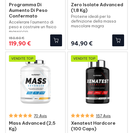
Programma Di
Zero Isolate Advanced
Aumento Di Peso
(1,8 Kg)
Confermato
Proteine ideali per la
definizione della massa
Accelerare l'aumento di
muscolare magra
peso e costruire un fisico
massiccio
150,60 €
Prezzo
Prezzo
Prezzo
119,90 €
94,90 €
base
VENDITE TOP
VENDITE TOP
70 Avis
157 Avis
Mass Advanced (2,5
Xenatest Hardcore
Kg)
(100 Caps)