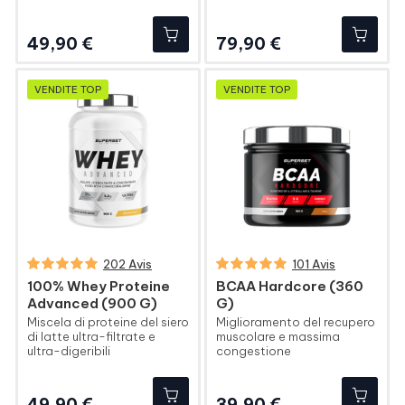
Prezzo
Prezzo
49,90 €
79,90 €
VENDITE TOP
VENDITE TOP
202 Avis
101 Avis
100% Whey Proteine
BCAA Hardcore (360
Advanced (900 G)
G)
Miscela di proteine del siero
Miglioramento del recupero
di latte ultra-filtrate e
muscolare e massima
ultra-digeribili
congestione
Prezzo
Prezzo
49,90 €
39,90 €