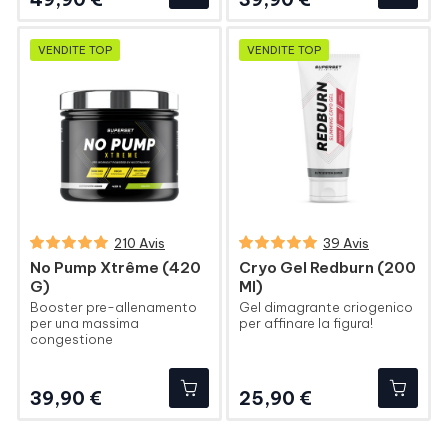
VENDITE TOP
VENDITE TOP
210 Avis
39 Avis
No Pump Xtrême (420
Cryo Gel Redburn (200
G)
Ml)
Booster pre-allenamento
Gel dimagrante criogenico
per una massima
per affinare la figura!
congestione
Prezzo
Prezzo
39,90 €
25,90 €