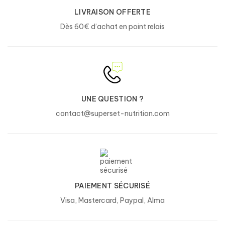
chlorure de chrome (III).
LIVRAISON OFFERTE
*Peut varier en fonction des saveurs
Dès 60€ d’achat en point relais
***Peut avoir des effets indésirables sur l’activité et l’attention
chez les enfants.
Certifié antidopage, sans gluten, sans lactose, sans
OGM, Halal.
Mass Advanced
UNE QUESTION ?
Valeurs nutritionnelles
Pour 100 g
%AR*
contact@superset-nutrition.com
1588 kJ
Energie (kcal)
19%
(378 kcal)
Lipides
2 g
3%
dont acides gras saturés
0,1 g
1%
PAIEMENT SÉCURISÉ
Glucides (Technical Mix Carbs)
79 g
30%
Visa, Mastercard, Paypal, Alma
dont sucres
20 g
22%