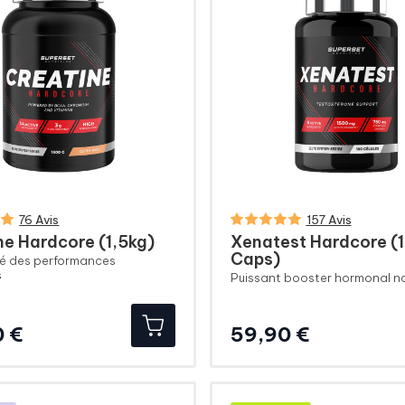
76 Avis
157 Avis
ne Hardcore (1,5kg)
Xenatest Hardcore (
Caps)
té des performances
s
Puissant booster hormonal na
Prix
Prix
0 €
59,90 €