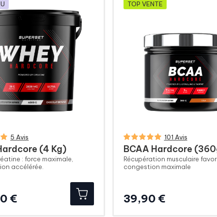
AU
TOP VENTE
5 Avis
101 Avis
ardcore (4 Kg)
BCAA Hardcore (360
éatine : force maximale,
Récupération musculaire favor
ion accélérée.
congestion maximale
Prix
Prix
0 €
39,90 €