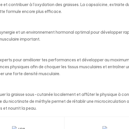
e et contribuer à l'oxydation des graisses. La capsaïcine, extraite 
ette formule encore plus efficace.
e synergie et un environnement hormonal optimal pour développer rapi
musculaire important.
xperts pour améliorer tes performances et développer au maximum 
ances physiques afin de choquer les tissus musculaires et entraîner 
per une forte densité musculaire.
uer la graisse sous-cutanée localement et affûter le physique à condi
ce du nicotinate de méthyle permet de rétablir une microcirculation o
s et nourrit la peau.