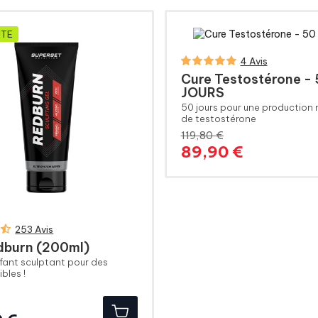
NTE
4 Avis
Cure Testostérone -
JOURS
50 jours pour une production
de testostérone
119,80 €
Prix
Prix
89,90 €
de
base
253 Avis
dburn (200ml)
fant sculptant pour des
bles !
Prix