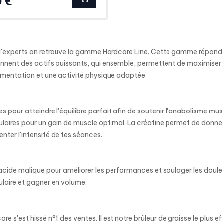
 €
'experts on retrouve la gamme Hardcore Line. Cette gamme répond a
ennent des actifs puissants, qui ensemble, permettent de maximiser l
imentation et une activité physique adaptée.
s pour atteindre l'équilibre parfait afin de soutenir l'anabolisme mu
sculaires pour un gain de muscle optimal. La créatine permet de donner
nter l'intensité de tes séances.
l'acide malique pour améliorer les performances et soulager les doule
ulaire et gagner en volume.
s'est hissé n°1 des ventes. Il est notre brûleur de graisse le plus ef