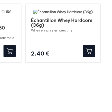
Échantillon Whey Hardcore
(36g)
 50
Whey enrichie en créatine
 maximale
Prix
2,40 €