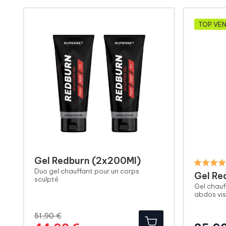
TOP VE
Gel Redburn (2x200Ml)
Duo gel chauffant pour un corps
Gel Re
sculpté
Gel chauf
abdos visi
51,90 €
Prix
Prix