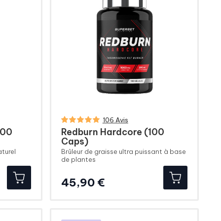
106 Avis
100
Redburn Hardcore (100
Caps)
turel
Brûleur de graisse ultra puissant à base
de plantes
Prix
45,90 €