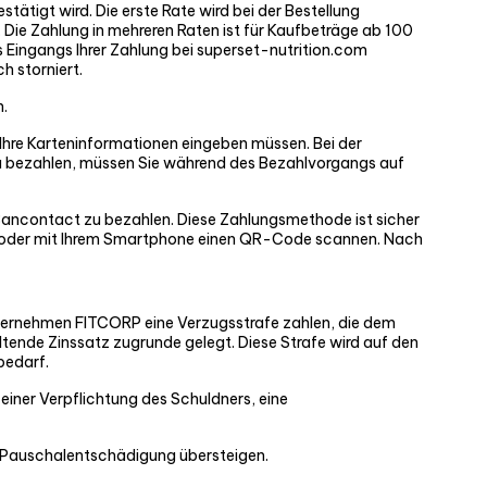
tätigt wird. Die erste Rate wird bei der Bestellung
ie Zahlung in mehreren Raten ist für Kaufbeträge ab 100
 Eingangs Ihrer Zahlung bei superset-nutrition.com
h storniert.
n.
 Ihre Karteninformationen eingeben müssen. Bei der
y zu bezahlen, müssen Sie während des Bezahlvorgangs auf
t Bancontact zu bezahlen. Diese Zahlungsmethode ist sicher
en oder mit Ihrem Smartphone einen QR-Code scannen. Nach
nternehmen FITCORP eine Verzugsstrafe zahlen, die dem
ltende Zinssatz zugrunde gelegt. Diese Strafe wird auf den
bedarf.
iner Verpflichtung des Schuldners, eine
 Pauschalentschädigung übersteigen.