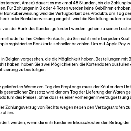
 Mastercard, Amex) dauert es maximal 48 Stunden, bis die Zahlung bes
 Für Zahlungen in 3 oder 4 Raten werden keine Gebühren erhoben. D
r Banküberweisung wird die Verfügbarkeit des Produkts am Tag des
check oder Banküberweisung eingeht, wird die Bestellung automatisc
 von der Bank des Kunden gefordert werden, gehen zu seinen Laste
methode für Ihre Online-Einkäufe, da Sie nicht mehr bei jedem Kauf
 Apple registrierten Bankkarte schneller bezahlen. Um mit Apple Pa
 in Belgien vorgesehen, die die Möglichkeit haben, Bestellungen mi
lt haben, haben Sie zwei Möglichkeiten: die Kartendaten ausfüll
fizierung zu bestätigen.
g der gelieferten Waren am Tag des Empfangs muss der Käufer dem U
ls gesetzlicher Zinssatz wird der am Tag der Lieferung der Waren ge
sdatum des Preises, ohne dass es einer vorherigen Inverzugsetzung 
der Zahlungsverzug von Rechts wegen neben den Verzugsstrafen zu e
zahlen.
rdert werden, wenn die entstandenen Inkassokosten den Betrag der