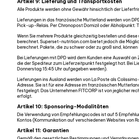
Artikel 9: Lieferung und Transportkosten
Alle Produkte werden ohne Gewähr hinsichtlich der Lieferfr
Lieferungen in das französische Mutterland werden von DP
Pick-up-Relais. Per Chronopost Domizil oder Abholpunkt: Tr
Wenn Sie mehrere Produkte gleichzeitig bestellen und diese 
berechnet. Superset-nutrition.com bietet jedoch die Möglic
berechnet. Pakete, die zu schwer oder zu groß sind, können
Bei Lieferungen mit DPD wird dem Kunden eine Auswahl an Z
die der Spediteur zum Lieferzeitpunkt festgelegt hat. Bei L
Donnerstag 15:45 Uhr aufgegeben werden).
Lieferungen ins Ausland werden von La Poste als Colissimo du
Adresse. Sie ist für eine Adresse im französischen Mutter
festgelegt. Das Unternehmen FITCORP ist von jeglicher rec
erfolgt.
Artikel 10: Sponsoring-Modalitäten
Die Verwendung von Empfehlungscodes ist auf 5 Empfehlun
Kontos (Kommunikation auf verschiedenen Websites von Ra
Artikel 11: Garantien
Gemäß den gesetzlichen Bestimmungen und Verordnungen unt