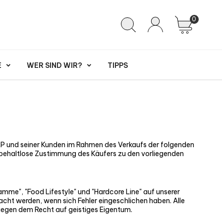
0
E
WER SIND WIR?
TIPPS
P und seiner Kunden im Rahmen des Verkaufs der folgenden
rbehaltlose Zustimmung des Käufers zu den vorliegenden
mme", "Food Lifestyle" und "Hardcore Line" auf unserer
cht werden, wenn sich Fehler eingeschlichen haben. Alle
liegen dem Recht auf geistiges Eigentum.