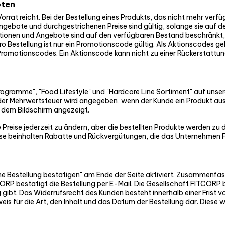
oten
at reicht. Bei der Bestellung eines Produkts, das nicht mehr verfüg
angebote und durchgestrichenen Preise sind gültig, solange sie auf d
onen und Angebote sind auf den verfügbaren Bestand beschränkt, der
ro Bestellung ist nur ein Promotionscode gültig. Als Aktionscodes ge
motionscodes. Ein Aktionscode kann nicht zu einer Rückerstattung f
gramme", "Food Lifestyle" und "Hardcore Line Sortiment" auf unserer 
r Mehrwertsteuer wird angegeben, wenn der Kunde ein Produkt au
 dem Bildschirm angezeigt.
reise jederzeit zu ändern, aber die bestellten Produkte werden zu d
Preise beinhalten Rabatte und Rückvergütungen, die das Unternehme
ine Bestellung bestätigen" am Ende der Seite aktiviert. Zusammenfa
RP bestätigt die Bestellung per E-Mail. Die Gesellschaft FITCORP beh
ng gibt. Das Widerrufsrecht des Kunden besteht innerhalb einer Frist v
s für die Art, den Inhalt und das Datum der Bestellung dar. Diese 