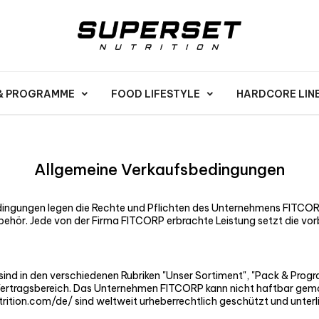
 & PROGRAMME
FOOD LIFESTYLE
HARDCORE LIN
Allgemeine Verkaufsbedingungen
ngungen legen die Rechte und Pflichten des Unternehmens FITCOR
ehör. Jede von der Firma FITCORP erbrachte Leistung setzt die vo
nd in den verschiedenen Rubriken "Unser Sortiment", "Pack & Progra
n Vertragsbereich. Das Unternehmen FITCORP kann nicht haftbar gema
rition.com/de/ sind weltweit urheberrechtlich geschützt und unter