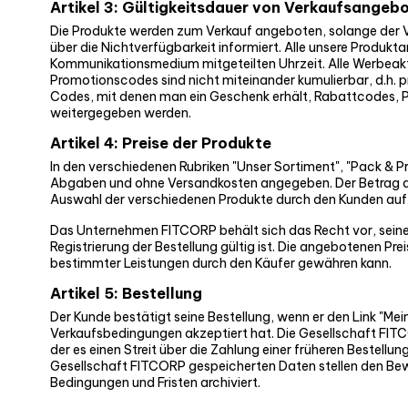
Artikel 3: Gültigkeitsdauer von Verkaufsangeb
Die Produkte werden zum Verkauf angeboten, solange der Vorr
über die Nichtverfügbarkeit informiert. Alle unsere Produkt
Kommunikationsmedium mitgeteilten Uhrzeit. Alle Werbeakti
Promotionscodes sind nicht miteinander kumulierbar, d.h. p
Codes, mit denen man ein Geschenk erhält, Rabattcodes, Pro
weitergegeben werden.
Artikel 4: Preise der Produkte
In den verschiedenen Rubriken "Unser Sortiment", "Pack & Pro
Abgaben und ohne Versandkosten angegeben. Der Betrag de
Auswahl der verschiedenen Produkte durch den Kunden auf
Das Unternehmen FITCORP behält sich das Recht vor, seine P
Registrierung der Bestellung gültig ist. Die angebotenen 
bestimmter Leistungen durch den Käufer gewähren kann.
Artikel 5: Bestellung
Der Kunde bestätigt seine Bestellung, wenn er den Link "Me
Verkaufsbedingungen akzeptiert hat. Die Gesellschaft FITCO
der es einen Streit über die Zahlung einer früheren Bestellu
Gesellschaft FITCORP gespeicherten Daten stellen den Bewei
Bedingungen und Fristen archiviert.