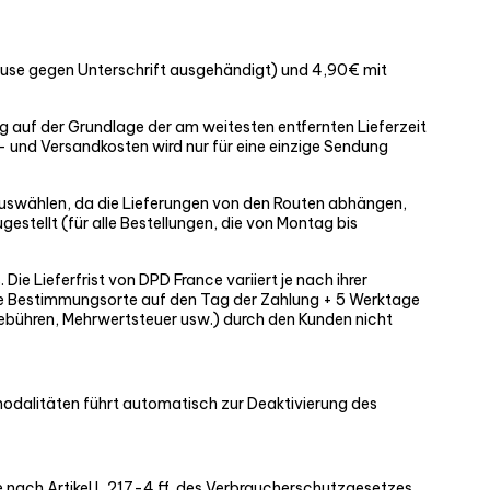
Hause gegen Unterschrift ausgehändigt) und 4,90€ mit
ung auf der Grundlage der am weitesten entfernten Lieferzeit
- und Versandkosten wird nur für eine einzige Sendung
auswählen, da die Lieferungen von den Routen abhängen,
estellt (für alle Bestellungen, die von Montag bis
ie Lieferfrist von DPD France variiert je nach ihrer
dere Bestimmungsorte auf den Tag der Zahlung + 5 Werktage
gebühren, Mehrwertsteuer usw.) durch den Kunden nicht
dalitäten führt automatisch zur Deaktivierung des
 nach Artikel L 217-4 ff. des Verbraucherschutzgesetzes