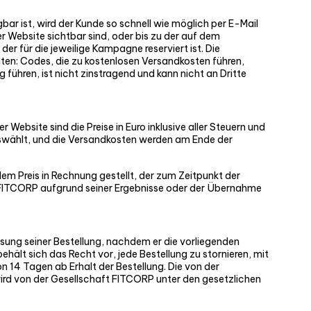
bar ist, wird der Kunde so schnell wie möglich per E-Mail
er Website sichtbar sind, oder bis zu der auf dem
 für die jeweilige Kampagne reserviert ist. Die
lten: Codes, die zu kostenlosen Versandkosten führen,
ühren, ist nicht zinstragend und kann nicht an Dritte
Website sind die Preise in Euro inklusive aller Steuern und
swählt, und die Versandkosten werden am Ende der
em Preis in Rechnung gestellt, der zum Zeitpunkt der
n FITCORP aufgrund seiner Ergebnisse oder der Übernahme
ssung seiner Bestellung, nachdem er die vorliegenden
ält sich das Recht vor, jede Bestellung zu stornieren, mit
on 14 Tagen ab Erhalt der Bestellung. Die von der
wird von der Gesellschaft FITCORP unter den gesetzlichen