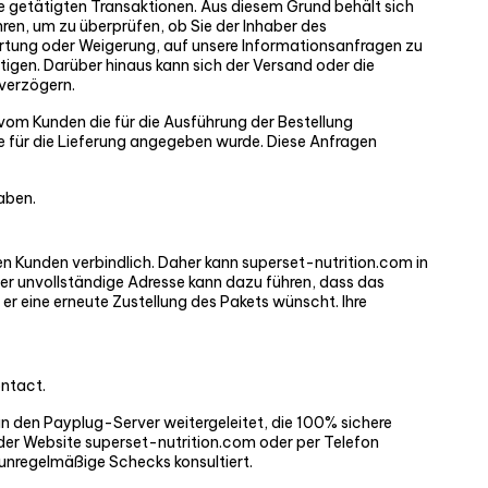
e getätigten Transaktionen. Aus diesem Grund behält sich
hren, um zu überprüfen, ob Sie der Inhaber des
ortung oder Weigerung, auf unsere Informationsanfragen zu
tigen. Darüber hinaus kann sich der Versand oder die
 verzögern.
vom Kunden die für die Ausführung der Bestellung
e für die Lieferung angegeben wurde. Diese Anfragen
haben.
n Kunden verbindlich. Daher kann superset-nutrition.com in
oder unvollständige Adresse kann dazu führen, dass das
er eine erneute Zustellung des Pakets wünscht. Ihre
ontact.
an den Payplug-Server weitergeleitet, die 100% sichere
 der Website superset-nutrition.com oder per Telefon
unregelmäßige Schecks konsultiert.