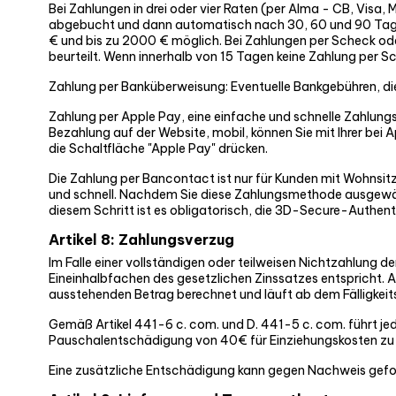
Bei Zahlungen in drei oder vier Raten (per Alma - CB, Visa,
abgebucht und dann automatisch nach 30, 60 und 90 Tagen.
€ und bis zu 2000 € möglich. Bei Zahlungen per Scheck ode
beurteilt. Wenn innerhalb von 15 Tagen keine Zahlung per S
Zahlung per Banküberweisung: Eventuelle Bankgebühren, die
Zahlung per Apple Pay, eine einfache und schnelle Zahlungs
Bezahlung auf der Website, mobil, können Sie mit Ihrer bei
die Schaltfläche "Apple Pay" drücken.
Die Zahlung per Bancontact ist nur für Kunden mit Wohnsitz
und schnell. Nachdem Sie diese Zahlungsmethode ausgewäh
diesem Schritt ist es obligatorisch, die 3D-Secure-Authenti
Artikel 8: Zahlungsverzug
Im Falle einer vollständigen oder teilweisen Nichtzahlun
Eineinhalbfachen des gesetzlichen Zinssatzes entspricht. A
ausstehenden Betrag berechnet und läuft ab dem Fälligkeit
Gemäß Artikel 441-6 c. com. und D. 441-5 c. com. führt je
Pauschalentschädigung von 40€ für Einziehungskosten zu 
Eine zusätzliche Entschädigung kann gegen Nachweis gefo