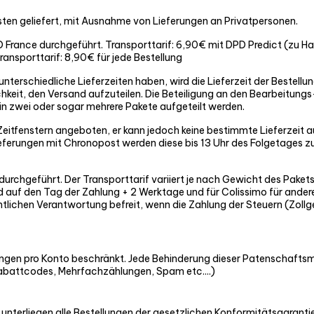
isten geliefert, mit Ausnahme von Lieferungen an Privatpersonen.
D France durchgeführt. Transporttarif: 6,90€ mit DPD Predict (zu 
ansporttarif: 8,90€ für jede Bestellung
unterschiedliche Lieferzeiten haben, wird die Lieferzeit der Bestell
hkeit, den Versand aufzuteilen. Die Beteiligung an den Bearbeitungs
 in zwei oder sogar mehrere Pakete aufgeteilt werden.
eitfenstern angeboten, er kann jedoch keine bestimmte Lieferzeit 
ieferungen mit Chronopost werden diese bis 13 Uhr des Folgetages zug
rchgeführt. Der Transporttarif variiert je nach Gewicht des Pakets. D
land auf den Tag der Zahlung + 2 Werktage und für Colissimo für an
htlichen Verantwortung befreit, wenn die Zahlung der Steuern (Zoll
gen pro Konto beschränkt. Jede Behinderung dieser Patenschaftsmo
battcodes, Mehrfachzählungen, Spam etc....)
erliegen alle Bestellungen der gesetzlichen Konformitätsgarantie