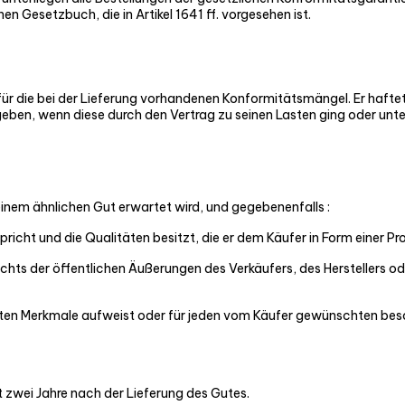
n Gesetzbuch, die in Artikel 1641 ff. vorgesehen ist.
 für die bei der Lieferung vorhandenen Konformitätsmängel. Er hafte
geben, wenn diese durch den Vertrag zu seinen Lasten ging oder unt
einem ähnlichen Gut erwartet wird, und gegebenenfalls :
cht und die Qualitäten besitzt, die er dem Käufer in Form einer Pro
chts der öffentlichen Äußerungen des Verkäufers, des Herstellers od
ten Merkmale aufweist oder für jeden vom Käufer gewünschten beso
rt zwei Jahre nach der Lieferung des Gutes.