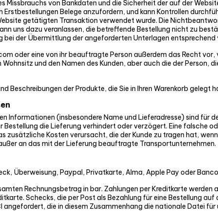
es Missbrauchs von Bankdaten und die Sicherheit der auf der Websit
en Erstbestellungen Belege anzufordern, und kann Kontrollen durchfü
r Website getätigten Transaktion verwendet wurde. Die Nichtbeantw
nn uns dazu veranlassen, die betreffende Bestellung nicht zu bestä
g bei der Übermittlung der angeforderten Unterlagen entsprechend
.com oder eine von ihr beauftragte Person außerdem das Recht vor, 
n Wohnsitz und den Namen des Kunden, aber auch die der Person, di
 und Beschreibungen der Produkte, die Sie in Ihren Warenkorb gelegt 
sen
 Informationen (insbesondere Name und Lieferadresse) sind für de
er Bestellung die Lieferung verhindert oder verzögert. Eine falsche 
 zusätzliche Kosten verursacht, die der Kunde zu tragen hat, wenn 
 außer an das mit der Lieferung beauftragte Transportunternehmen.
check, Überweisung, Paypal, Privatkarte, Alma, Apple Pay oder Banc
gesamten Rechnungsbetrag in bar. Zahlungen per Kreditkarte werden 
tkarte. Schecks, die per Post als Bezahlung für eine Bestellung auf
 angefordert, die in diesem Zusammenhang die nationale Datei für 