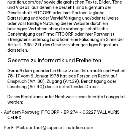
nutrition.com/de/ sowie die grafischen Texte, Bilder, Töne
und Videos, aus denen sie besteht, sind Eigentum der
Gesellschaft FITCORP oder ihrer Partner. Jegliche
Darstellung und/oder Vervielfältigung und/oder teilweise
oder vollständige Nutzung dieser Website durch ein
beliebiges Verfahren ohne die vorherige schriftliche
Genehmigung der Firma FITCORP oder ihrer Partner ist
strengstens untersagt und kann eine Fälschung im Sinne der
Artikel L 335-2 ff. des Gesetzes über geistiges Eigentum
darstellen.
Gesetze zu Informatik und Freiheiten
Gemäß dem geänderten Gesetz über Informatik und Freiheit
78-17 vom 6. Januar 1978 hat jede Person ein Recht auf
Einspruch (Art. 38), Zugang (Art.39), Berichtigung oder
Löschung (Art.40) der sie betreffenden Daten.
Dieses Recht kann unter Nachweis seiner Identität ausgeübt
werden:
- Auf dem Postweg: FITCORP - BP 274 - 06227 VALLAURIS
CEDEX
- Per E-Mail:
contact@superset-nutrition.com