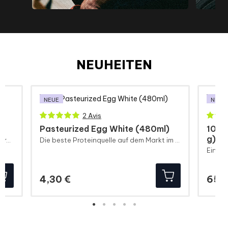
NEUHEITEN
NEUE
NEUE
2 Avis
Pasteurized Egg White (480ml)
100%
g)
Fettverbrenner aus grünem Tee und Guarana
Die beste Proteinquelle auf dem Markt im praktischsten Format.
Preis
4,30 €
65,