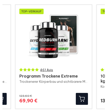
TOP-VERKAUF
TOP-
461 Avis
Programm Trockene Extreme
100%
kg)
Pre-Workout Booster für maximale Kongestion
Trockenerer Körperbau und sichtbarere Muskeldefinition
123,60 €
Regulärer
Preis
69,90 €
139,
Preis