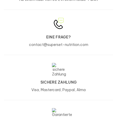
80 mg
(Cynara scolimus)
Extrakt aus Kirschschwänzen (Prunus
550 mg
Cerasus)
Extrakt aus Löwenzahn (Taraxacum
1000 mg
Oficinale)
EINE FRAGE?
Mangan
2 mg (100% AR*)
contact@superset-nutrition.com
*AR: Referenzmenge für die Ernährung eines Erwachsenen
ZUTATEN:
Extrakt 16-19:1 aus Löwenzahn
[taraxacum officinale]
SICHERE ZAHLUNG
(Wurzel), Extrakt 10:1 aus Kirschschwänzen
[prunus cerasus]
(Stängel), Extrakt 8:1 aus grünem Tee
[camellia sinensis]
Visa, Mastercard, Paypal, Alma
(Blatt), Verdickungsmittel: Dikalziumphosphat, Stabilisator:
Calciumcarbonat, Extrakt 10:1 aus Artischocke
[cynara
scolimus]
(Blatt Hüllblatt), Mangansulfat, Antiklumpmittel:
Magnesiumstearat, Rindergelatine, Farbstoff (Kupfer-
Chlorophyll-Komplexe).