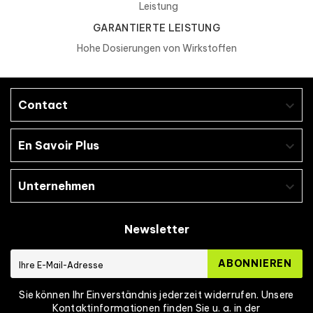
Carni Max:
GARANTIERTE LEISTUNG
Nährwertangaben
1 Dosis (2 Kapseln)
% RDA*
Hohe Dosierungen von Wirkstoffen
L-Carnitin
1000 mg
Cholin
220 mg
Contact

Thiamin (Vitamin B1)
2,6 mg
232%
En Savoir Plus

*REFERENZMENGE FÜR DIE ZUFUHR
Unternehmen

ZUTATEN:
L-Carnitin Tartrat, Cholin Bitartrat, Trennmittel:
Magnesiumstearat, Thiamin Mononitrat, Rindergelatine,
Newsletter
Farbstoff (Kupfer-Chlorophyll-Komplexe).
ABONNIEREN
Sie können Ihr Einverständnis jederzeit widerrufen. Unsere
Kontaktinformationen finden Sie u. a. in der