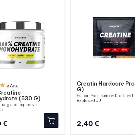
Creatin Hardcore Pro
6 Avis
G)
reatine
Für ein Maximum an Kraft und
drate (530 G)
Explosivität!
istung und explosive
ft
Preis
Preis
 €
2,40 €