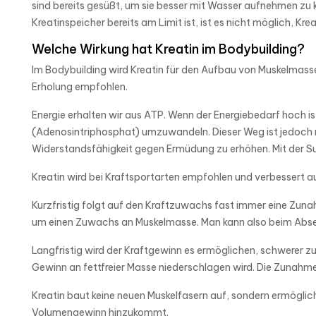
sind bereits gesüßt, um sie besser mit Wasser aufnehmen zu k
Kreatinspeicher bereits am Limit ist, ist es nicht möglich, Kre
Welche Wirkung hat Kreatin im Bodybuilding?
Im Bodybuilding wird Kreatin für den Aufbau von Muskelmasse,
Erholung empfohlen.
Energie erhalten wir aus ATP. Wenn der Energiebedarf hoch 
(Adenosintriphosphat) umzuwandeln. Dieser Weg ist jedoch nur
Widerstandsfähigkeit gegen Ermüdung zu erhöhen. Mit der Su
Kreatin wird bei Kraftsportarten empfohlen und verbessert a
Kurzfristig folgt auf den Kraftzuwachs fast immer eine Zuna
um einen Zuwachs an Muskelmasse. Man kann also beim Absetz
Langfristig wird der Kraftgewinn es ermöglichen, schwerer zu 
Gewinn an fettfreier Masse niederschlagen wird. Die Zunahme
Kreatin baut keine neuen Muskelfasern auf, sondern ermöglic
Volumengewinn hinzukommt.