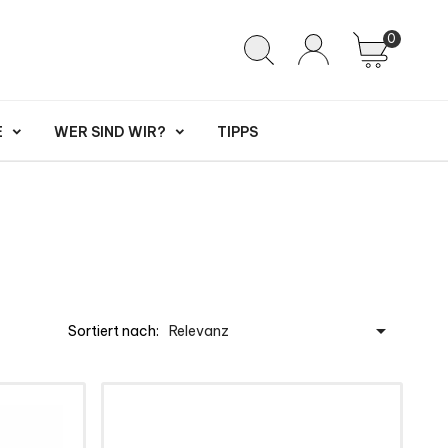
0
E
WER SIND WIR?
TIPPS

Sortiert nach:
Relevanz