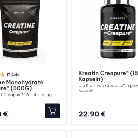
Kreatin Creapure® (1
17 Avis
Kapseln)
ne Monohydrate
Die Kraft von Creapure® in pra
re® (500G)
Kapseln
it Creapure®-Zertifizierung
Preis
Preis
0 €
22,90 €