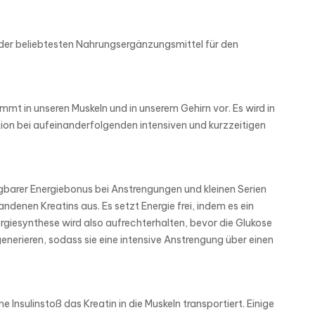
nes der beliebtesten Nahrungsergänzungsmittel für den
mmt in unseren Muskeln und in unserem Gehirn vor. Es wird in
tion bei aufeinanderfolgenden intensiven und kurzzeitigen
ügbarer Energiebonus bei Anstrengungen und kleinen Serien
denen Kreatins aus. Es setzt Energie frei, indem es ein
giesynthese wird also aufrechterhalten, bevor die Glukose
enerieren, sodass sie eine intensive Anstrengung über einen
nsulinstoß das Kreatin in die Muskeln transportiert. Einige