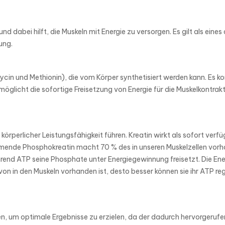
und dabei hilft, die Muskeln mit Energie zu versorgen. Es gilt als ei
ung.
lycin und Methionin), die vom Körper synthetisiert werden kann. Es ko
glicht die sofortige Freisetzung von Energie für die Muskelkontrak
rperlicher Leistungsfähigkeit führen. Kreatin wirkt als sofort verf
mmende Phosphokreatin macht 70 % des in unseren Muskelzellen vorhan
end ATP seine Phosphate unter Energiegewinnung freisetzt. Die Ener
n in den Muskeln vorhanden ist, desto besser können sie ihr ATP reg
m optimale Ergebnisse zu erzielen, da der dadurch hervorgerufene I