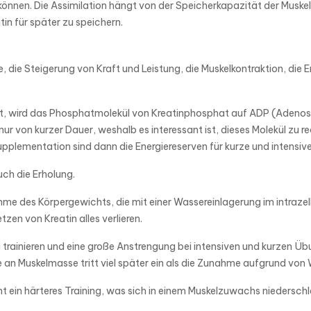
önnen. Die Assimilation hängt von der Speicherkapazität der Muskeln
atin für später zu speichern.
 die Steigerung von Kraft und Leistung, die Muskelkontraktion, die
ist, wird das Phosphatmolekül von Kreatinphosphat auf ADP (Adenos
 von kurzer Dauer, weshalb es interessant ist, dieses Molekül zu re
pplementation sind dann die Energiereserven für kurze und intensiv
uch die Erholung.
hme des Körpergewichts, die mit einer Wassereinlagerung im intrazel
en von Kreatin alles verlieren.
trainieren und eine große Anstrengung bei intensiven und kurzen Übu
 an Muskelmasse tritt viel später ein als die Zunahme aufgrund von
ht ein härteres Training, was sich in einem Muskelzuwachs niedersc