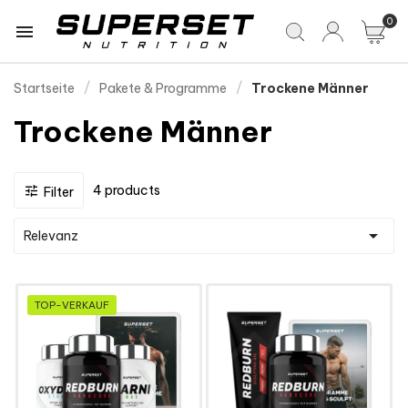
0

Startseite
Pakete & Programme
Trockene Männer
Trockene Männer
4 products

Filter

Relevanz
TOP-VERKAUF