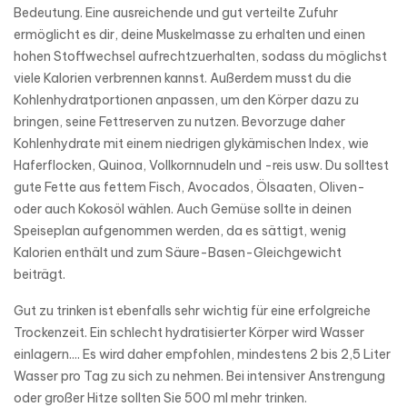
Bedeutung. Eine ausreichende und gut verteilte Zufuhr
ermöglicht es dir, deine Muskelmasse zu erhalten und einen
hohen Stoffwechsel aufrechtzuerhalten, sodass du möglichst
viele Kalorien verbrennen kannst. Außerdem musst du die
Kohlenhydratportionen anpassen, um den Körper dazu zu
bringen, seine Fettreserven zu nutzen. Bevorzuge daher
Kohlenhydrate mit einem niedrigen glykämischen Index, wie
Haferflocken, Quinoa, Vollkornnudeln und -reis usw. Du solltest
gute Fette aus fettem Fisch, Avocados, Ölsaaten, Oliven-
oder auch Kokosöl wählen. Auch Gemüse sollte in deinen
Speiseplan aufgenommen werden, da es sättigt, wenig
Kalorien enthält und zum Säure-Basen-Gleichgewicht
beiträgt.
Gut zu trinken ist ebenfalls sehr wichtig für eine erfolgreiche
Trockenzeit. Ein schlecht hydratisierter Körper wird Wasser
einlagern.... Es wird daher empfohlen, mindestens 2 bis 2,5 Liter
Wasser pro Tag zu sich zu nehmen. Bei intensiver Anstrengung
oder großer Hitze sollten Sie 500 ml mehr trinken.