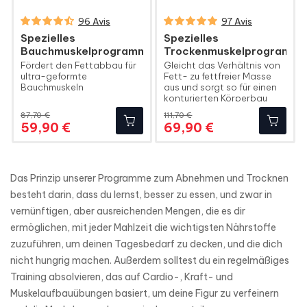
96 Avis
97 Avis
Spezielles
Spezielles
Bauchmuskelprogramm
Trockenmuskelprogramm
Fördert den Fettabbau für
Gleicht das Verhältnis von
ultra-geformte
Fett- zu fettfreier Masse
Bauchmuskeln
aus und sorgt so für einen
konturierten Körperbau
87,70 €
111,70 €
Regulärer
Preis
Regulärer
Preis
59,90 €
69,90 €
Preis
Preis
Das Prinzip unserer Programme zum Abnehmen und Trocknen
besteht darin, dass du lernst, besser zu essen, und zwar in
vernünftigen, aber ausreichenden Mengen, die es dir
ermöglichen, mit jeder Mahlzeit die wichtigsten Nährstoffe
zuzuführen, um deinen Tagesbedarf zu decken, und die dich
nicht hungrig machen. Außerdem solltest du ein regelmäßiges
Training absolvieren, das auf Cardio-, Kraft- und
Muskelaufbauübungen basiert, um deine Figur zu verfeinern