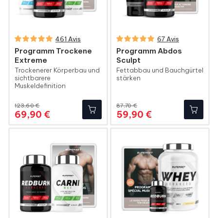
461 Avis
67 Avis
Programm Trockene
Programm Abdos
Extreme
Sculpt
Trockenerer Körperbau und
Fettabbau und Bauchgürtel
sichtbarere
stärken
Muskeldefinition
123,60 €
87,70 €
Regulärer
Preis
Regulärer
Preis
69,90 €
59,90 €
Preis
Preis