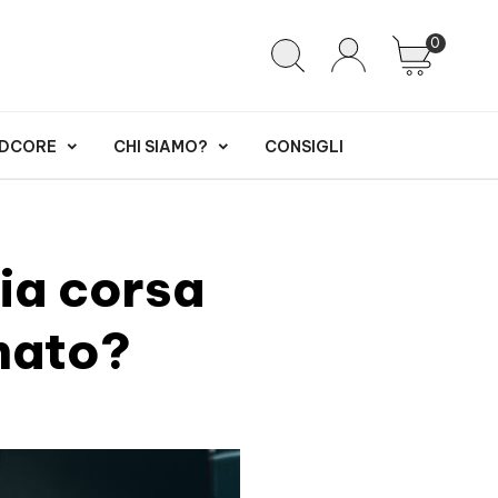
0
RDCORE
CHI SIAMO?
CONSIGLI
ia corsa
onato?