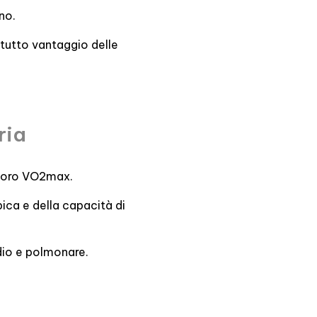
no.
 tutto vantaggio delle
ria
l loro VO2max.
ica e della capacità di
rdio e polmonare.