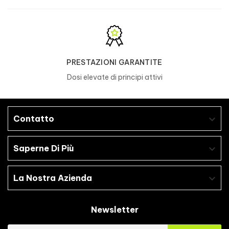
ALLERGENI?
Prodotto in uno stabilimento che lavora
uova
, proteine
del latte
,
glutine
,
soia
,
PRESTAZIONI GARANTITE
arachidi
e
crostacei
.
Dosi elevate di principi attivi
Contatto

Saperne Di Più

La Nostra Azienda

Newsletter