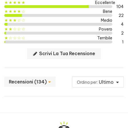
★★★★★
Eccellente
Ingredienti :
104
★★★★☆
Bene
22
Creatina monoidrato, beta-alanina, antiagglomerante
★★★☆☆
Medio
(magnesio stearato), gelatina bovina.
4
★★☆☆☆
Povero
2
★☆☆☆☆
Terribile
1
COME ASSUMERLO?
Scrivi La Tua Recensione
Assumere 6 capsule al giorno con un
abbondante bicchiere d'acqua.
Recensioni (134)
Ultimo
Ordina per:
QUANDO ASSUMERLO
Prima dell'allenamento o al risveglio nei
giorni di riposo.
CHI?