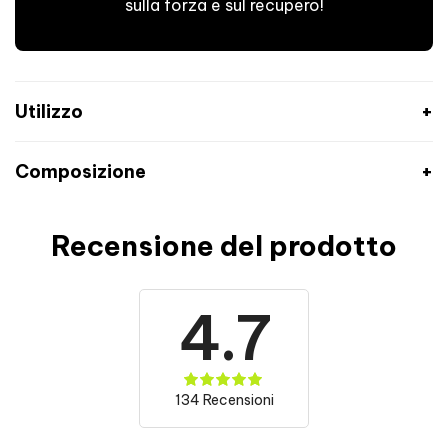
sulla forza e sul recupero!
Utilizzo
Composizione
Recensione del prodotto
Informazioni nutrizionali
1 dose (6 capsule)
Creatina monoidrato
3420 mg
4.7
di cui creatina pura
3000 mg
Beta-alanina
600 mg
134 Recensioni