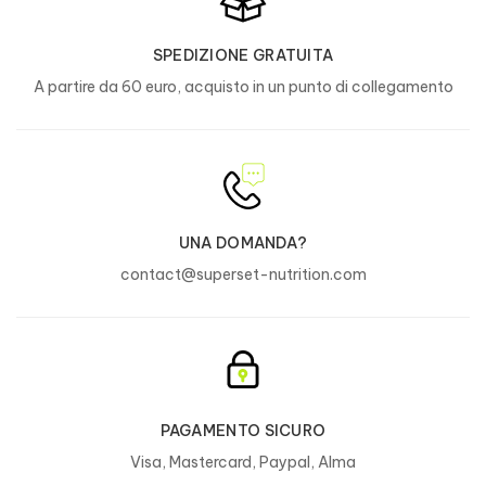
Tutti i campioni che vogliono migliorare le
proprie prestazioni.
SPEDIZIONE GRATUITA
A partire da 60 euro, acquisto in un punto di collegamento
DURATA?
42 giorni.
PRECAUZIONI?
UNA DOMANDA?
Utilizzare nell'ambito di uno stile di vita
contact@superset-nutrition.com
sano. Non superare la dose giornaliera
raccomandata.
Non è consigliato alle donne in gravidanza
o in allattamento, agli adolescenti e ai
bambini.
Conservare in luogo fresco e asciutto, al
PAGAMENTO SICURO
riparo da fonti di calore e luce, ben chiuso,
Visa, Mastercard, Paypal, Alma
nella confezione originale.