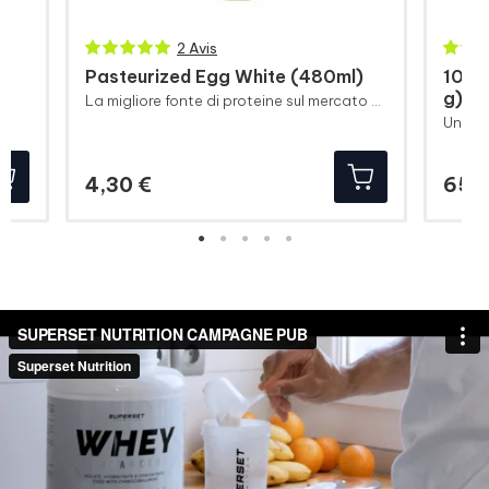
2 Avis
Pasteurized Egg White (480ml)
100%
g)
La migliore fonte di proteine sul mercato nel formato più conveniente.
Prezzo
4,30 €
65,