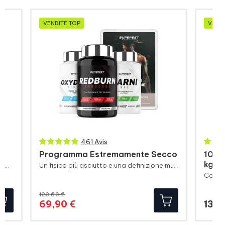
VENDITE TOP
VENDI
461 Avis
Programma Estremamente Secco
100%
kg)
Booster pre-allenamento per una massima congestione
Un fisico più asciutto e una definizione muscolare più visibile
123,60 €
Prezzo
Prezzo
69,90 €
139,
base