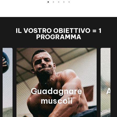
IL VOSTRO OBIETTIVO = 1
PROGRAMMA
o
Guadagnare
Au
muscoli