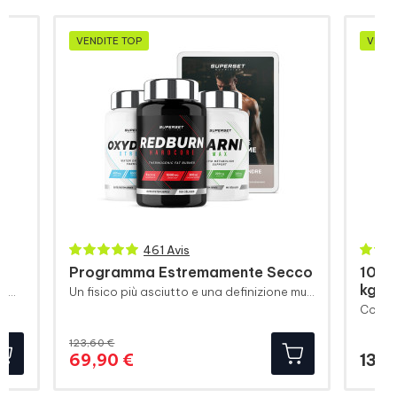
VENDITE TOP
VENDI
461 Avis
Programma Estremamente Secco
100%
kg)
Booster pre-allenamento per una massima congestione
Un fisico più asciutto e una definizione muscolare più visibile
123,60 €
Prezzo
Prezzo
69,90 €
139,
base