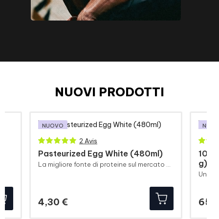
NUOVI PRODOTTI
NUOVO
NUO
2 Avis
Pasteurized Egg White (480ml)
100%
g)
La migliore fonte di proteine sul mercato nel formato più conveniente.
Prezzo
4,30 €
65,