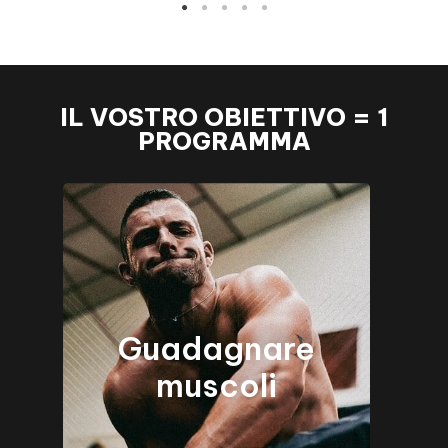
o
Au
IL VOSTRO OBIETTIVO = 1
PROGRAMMA
Guadagnare
muscoli