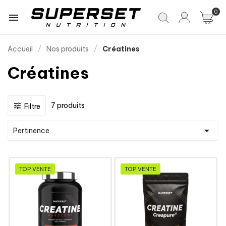
0

Accueil
Nos produits
Créatines
Créatines
7 produits

Filtre

Pertinence
TOP VENTE
TOP VENTE