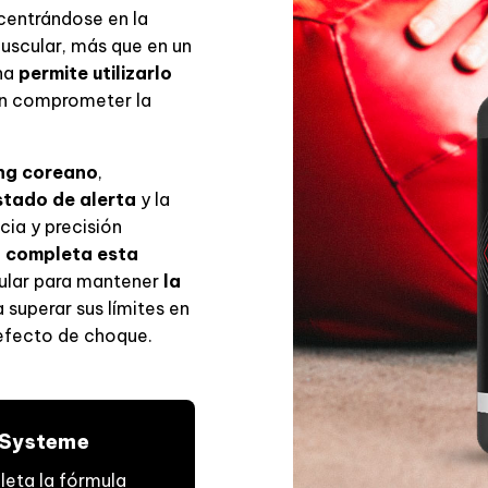
 centrándose en la
muscular, más que en un
ína
permite utilizarlo
sin comprometer la
ng coreano
,
stado de alerta
y la
cia y precisión
a completa esta
ular para mantener
la
 superar sus límites en
n efecto de choque.
e Systeme
eta la fórmula