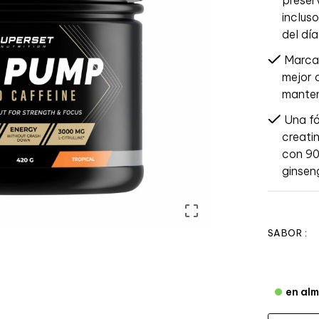
incluso
del día
Marca
mejor 
manten
Una f
creati
con 90
ginsen

SABOR :
en al