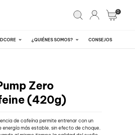
0
RDCORE
¿QUIÉNES SOMOS?
CONSEJOS
Pump Zero
feine (420g)
encia de cafeína permite entrenar con un
de energía más estable, sin efecto de choque,
vando al mismo tiempo la calidad del sueño,