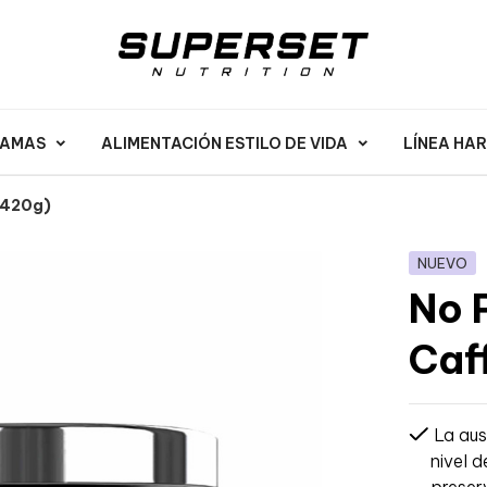
RAMAS
ALIMENTACIÓN ESTILO DE VIDA
LÍNEA HA
(420g)
NUEVO
No 
Caf
La aus
nivel 
preser