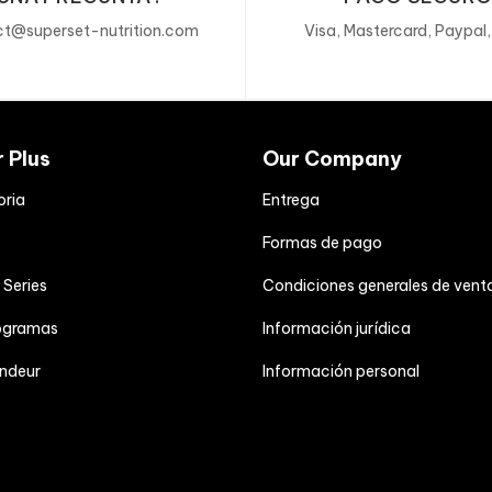
¿CUÁNDO TOMA
t@superset-nutrition.com
Visa, Mastercard, Paypal
de 30 a 45 minuto
¿PARA QUIÉN ES
r Plus
Our Company
Todos los atletas
cualquier momento 
oria
Entrega
Formas de pago
¿DURACIÓN?
eng
)
 Series
Condiciones generales de vent
30 días.
rogramas
Información jurídica
¿PRECAUCIONE
endeur
Información personal
Los complementos
un estilo de vida 
variada y equilibr