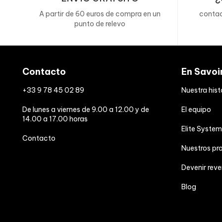
- de los cuales creatina
A partir de 60 euros de compra en un
contac
punto de relevo
Beta-alanina
L-citrulina
Contacto
En Savoi
Taurina
+33 9 78 45 02 89
Nuestra hist
De lunes a viernes de 9.00 a 12.00 y de
El equipo
Extracto de raíz de ginseng coreano
(Panax gins
14.00 a 17.00 horas
Elite System
Contacto
- de los cuales ginsenósido
Nuestros p
Devenir rev
Vitamina C
Blog
Vitamina B3
*Ingesta de referencia para un adulto.