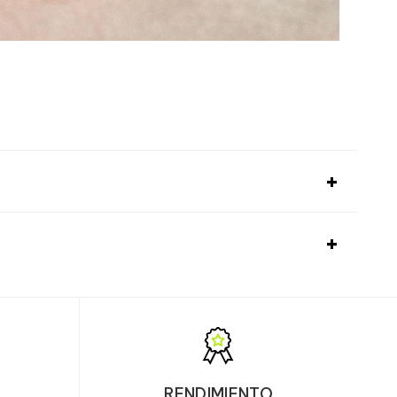
A?
e 14 g (1 cacito + 3/4) en 400 ml de agua fría
el entrenamiento. Agitar con un shaker y
1 dosis (14 g)
%AR*
osis al día.
3412 mg
**
O
RENDIMIENTO