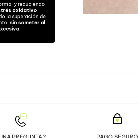
ormal y reduciendo
strés oxidativo
ndo la superación de
nto,
sin someter al
excesiva
.
¿CÓMO SE TOM
Tomar una dosis d
30-45 min antes d
beber. Tomar una d
UNA PREGUNTA?
PAGO SEGUR