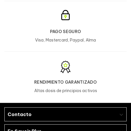
Consumir como parte de una dieta
Otro principio activo
variada y equilibrada. El consumo de este
L-Glutamina
1650 mg
**
5500 mg
producto puede tener efectos laxantes.
Consumir preferentemente antes de: ver
impreso. Conservar en lugar seco y con
PAGO SEGURO
*Ingesta de referencia para un adulto (8400kJ /
poca luz.
Visa, Mastercard, Paypal, Alma
2000kcal).
**Valores no establecidos.
Sabor Chocolate :
¿ALERGENOS?
Valores nutricionales
Elaborado en una fábrica que procesa
1 dosis (30 g)
%AR*
Por 100 
huevos
, proteínas de
leche
,
gluten
,
soja
,
frutos de cáscara
e ingredientes de
RENDIMIENTO GARANTIZADO
479 kJ / 113
1596 kJ /
Energía
6%
marisco
.
kcal
376 kcal
Altas dosis de principios activos
Grasas y aceites
0,6 g
1%
2 g
- de los cuales ácidos
0,4 g
2%
1,2 g
grasos saturados
Contacto

Carbohidratos
3,2 g
1%
11 g
- de los cuales