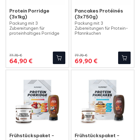
Protein Porridge
Pancakes Protéinés
(3x1kg)
(3x750g)
Packung mit 3
Packung mit 3
Zubereitungen für
Zubereitungen für Protein-
proteinhaltiges Porridge
Pfannkuchen
77,70 €
77,70 €
Regulärer
Preis
Regulärer
Preis
64,90 €
69,90 €
Preis
Preis
Frühstückspaket -
Frühstückspaket -