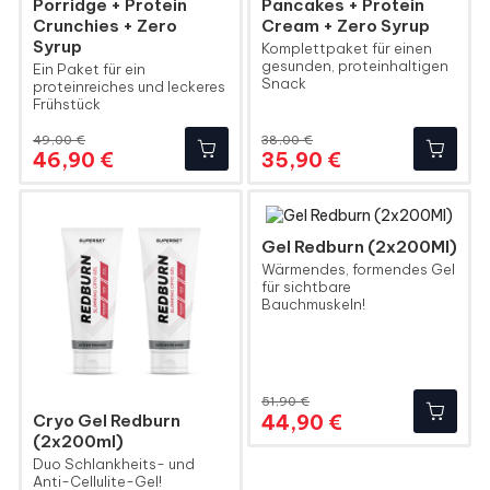
Porridge + Protein
Pancakes + Protein
Crunchies + Zero
Cream + Zero Syrup
Syrup
Komplettpaket für einen
gesunden, proteinhaltigen
Ein Paket für ein
Snack
proteinreiches und leckeres
Frühstück
49,00 €
38,00 €
Regulärer
Preis
Regulärer
Preis
46,90 €
35,90 €
Preis
Preis
Gel Redburn (2x200Ml)
Wärmendes, formendes Gel
für sichtbare
Bauchmuskeln!
51,90 €
Regulärer
Preis
44,90 €
Cryo Gel Redburn
Preis
(2x200ml)
Duo Schlankheits- und
Anti-Cellulite-Gel!