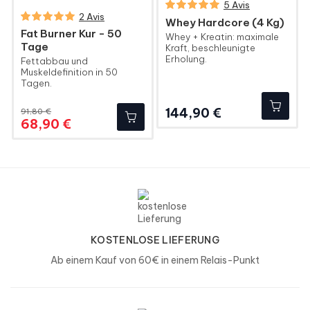
5 Avis
2 Avis
Whey Hardcore (4 Kg)
Fat Burner Kur - 50
Whey + Kreatin: maximale
Tage
Kraft, beschleunigte
Erholung.
Fettabbau und
Muskeldefinition in 50
Tagen.
Preis
144,90 €
91,80 €
Regulärer
Preis
68,90 €
Preis
KOSTENLOSE LIEFERUNG
Ab einem Kauf von 60€ in einem Relais-Punkt