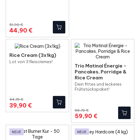
51,90 €
Regulärer
Preis
44,90 €
Preis
Rice Cream (3x1kg)
Lot von 3 Reiscremes!
Trio Matinal Énergie -
Pancakes, Porridge &
Rice Cream
Dein fittes und leckeres
Frühstückspaket!
44,70 €
Regulärer
Preis
39,90 €
Preis
66,70 €
Regulärer
Preis
59,90 €
Preis
NEUE
NEUE