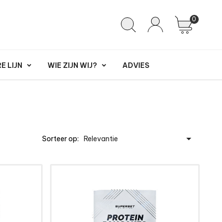
0
 LIJN
WIE ZIJN WIJ?
ADVIES

Sorteer op:
Relevantie