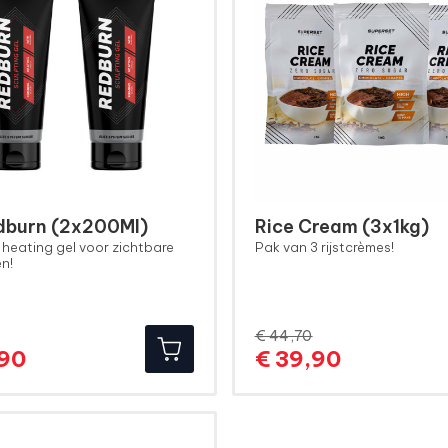
dburn (2x200Ml)
Rice Cream (3x1kg)
 heating gel voor zichtbare
Pak van 3 rijstcrèmes!
en!
€ 44,70
Normale
Prijs
Normale
Prijs
,90
€ 39,90
prijs
prijs