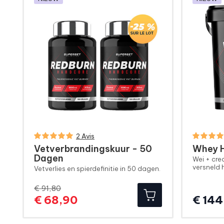
2 Avis
Vetverbrandingskuur - 50
Whey H
Dagen
Wei + cre
versneld h
Vetverlies en spierdefinitie in 50 dagen.
€ 91,80
Normale
Prijs
€ 68,90
€ 144
prijs