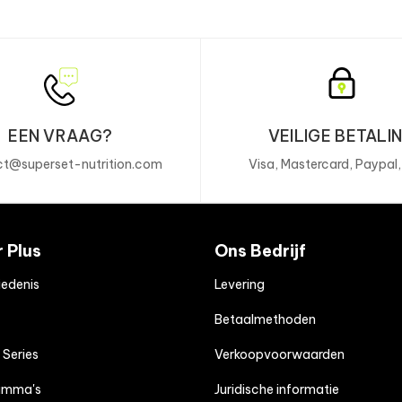
EEN VRAAG?
VEILIGE BETALI
t@superset-nutrition.com
Visa, Mastercard, Paypal
r Plus
Ons Bedrijf
edenis
Levering
Betaalmethoden
 Series
Verkoopvoorwaarden
amma's
Juridische informatie