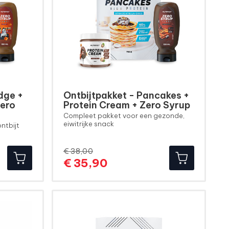
dge +
Ontbijtpakket - Pancakes +
Zero
Protein Cream + Zero Syrup
Compleet pakket voor een gezonde,
eiwitrijke snack
ntbijt
€ 38,00
Normale
Prijs
€ 35,90
prijs