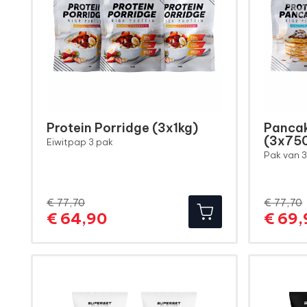
Protein Porridge (3x1kg)
Pancak
(3x75
Eiwitpap 3 pak
Pak van 
€ 77,70
€ 77,70
Normale
Prijs
€ 64,90
€ 69,
prijs