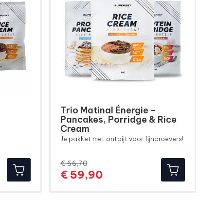
Trio Matinal Énergie -
Pancakes, Porridge & Rice
Cream
Je pakket met ontbijt voor fijnproevers!
€ 66,70
Normale
Prijs
€ 59,90
prijs