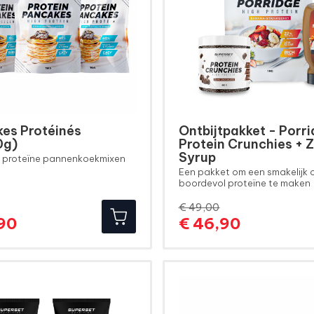
es Protéinés
Ontbijtpakket - Porri
0g)
Protein Crunchies + 
Syrup
3 proteïne pannenkoekmixen
Een pakket om een smakelijk o
boordevol proteïne te maken
€ 49,00
Normale
Prijs
Normale
Prijs
90
€ 46,90
prijs
prijs