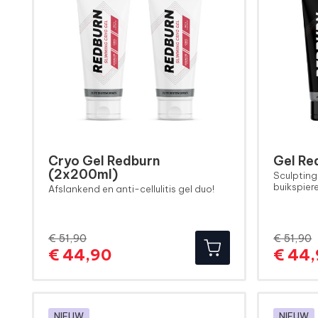
Cryo Gel Redburn
Gel Re
(2x200ml)
Sculpting
buikspier
Afslankend en anti-cellulitis gel duo!
€ 51,90
€ 51,90
Normale
Prijs
€ 44,90
€ 44
prijs
NIEUW
NIEUW