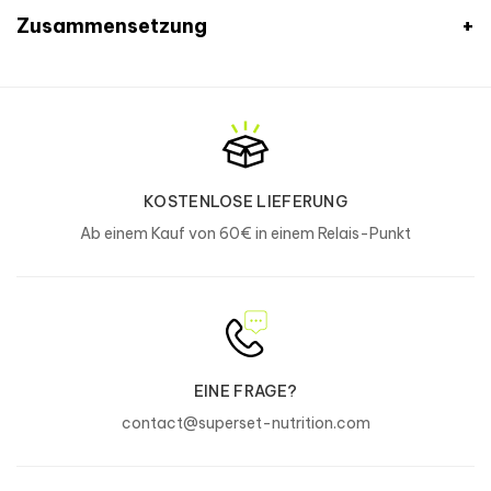
Zusammensetzung
Nährwertangaben
1 Portion (14 g)
%AR*
Kreatin-Monohydrat
3412 mg
**
- davon Kreatin
3000 mg
**
KOSTENLOSE LIEFERUNG
Ab einem Kauf von 60€ in einem Relais-Punkt
Beta-Alanin
3000 mg
**
L-Citrullin
3000 mg
**
Taurin
900 mg
**
Extrakt aus koreanischer
200 mg
**
Ginsengwurzel
(Panax ginseng
)
EINE FRAGE?
- davon Ginsenosid
40 mg
**
contact@superset-nutrition.com
Vitamin C
90 mg
113%
Vitamin B3
50 mg
313%