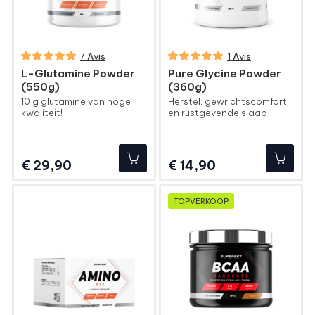
7 Avis
1 Avis
L-Glutamine Powder
Pure Glycine Powder
(550g)
(360g)
10 g glutamine van hoge
Herstel, gewrichtscomfort
kwaliteit!
en rustgevende slaap
Prijs
Prijs
€ 29,90
€ 14,90
TOPVERKOOP