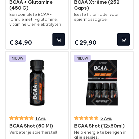
BCAA + Glutamine
BCAA Xtrême (252
(450 G)
Caps)
Een complete BCAA-
Beste hulpmiddel voor
formule met l-glutamine,
spiermassagroei
vitamine C en elektrolyten
Prijs
Prijs
€ 34,90
€ 29,90
NIEUW
NIEUW
1 Avis
5 Avis
BCAA Shot (60 Ml)
BCAA Shot (12x60ml)
Verbeter je spierherstel!
Help energie te brengen in
al je sessies!