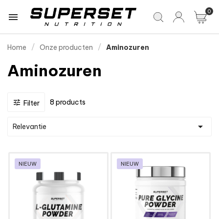
0

Home
Onze producten
Aminozuren
Aminozuren
8 products

Filter

Relevantie
NIEUW
NIEUW