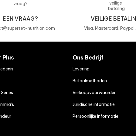
Supplemen
van een g
EEN VRAAG?
VEILIGE BETALI
dosis niet
Niet aanb
t@superset-nutrition.com
Visa, Mastercard, Paypal
borstvoed
Bewaren o
de origine
r Plus
Ons Bedrijf
ALLERGE
edenis
Levering
Geproduceer
Betaalmethoden
pinda's
en
 Series
Verkoopvoorwaarden
amma's
Juridische informatie
endeur
Persoonlijke informatie