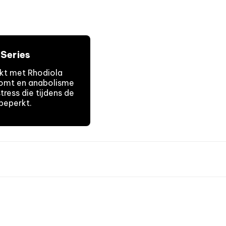
 Series
kt met Rhodiola
komt en anabolisme
ress die tijdens de
beperkt.
HOE INNEMEN?
Neem 1 tot 2 keer