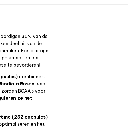
nwoordigen 35% van de
ken deel uit van de
aanmaken. Een bijdrage
ssupplement om de
ese te bevorderen!
psules)
combineert
Rhodiola Rosea
, een
g zorgen BCAA's voor
guleren ze het
ême (252 capsules)
 optimaliseren en het