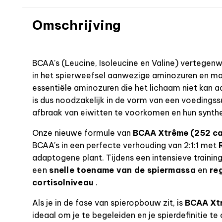
Omschrijving
BCAA's (Leucine, Isoleucine en Valine) vertege
in het spierweefsel aanwezige aminozuren en ma
essentiële aminozuren die het lichaam niet kan 
is dus noodzakelijk in de vorm van een voeding
afbraak van eiwitten te voorkomen en hun synth
Onze nieuwe formule van
BCAA Xtrême (252 ca
BCAA's in een perfecte verhouding van 2:1:1 met
adaptogene plant. Tijdens een intensieve trainin
een
snelle toename van de spiermassa
en
re
cortisolniveau
.
Als je in de fase van spieropbouw zit, is
BCAA Xtr
ideaal om je te begeleiden en je spierdefinitie te