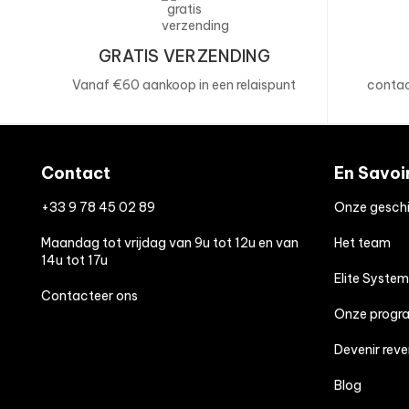
GRATIS VERZENDING
Vanaf €60 aankoop in een relaispunt
contac
Contact
En Savoi
+33 9 78 45 02 89
Onze geschi
Maandag tot vrijdag van 9u tot 12u en van
Het team
14u tot 17u
Elite System
Contacteer ons
Onze progr
Devenir rev
Blog