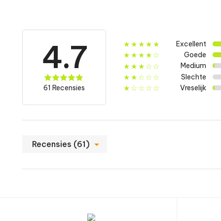
Voedingsinformatie
L-Leucine
4.7
Excellent
★★★★★
Goede
★★★★☆
L-Isoleucine
Medium
★★★☆☆
Slechte
★★☆☆☆
61 Recensies
Vreselijk
★☆☆☆☆
L-Valine
Rhodiola Rosea extract
Recensies (61)
waarvan Rosavins
Ingrediënten
L-leucine, L-isoleucine, L-valine, rundergelatine, Rhodi