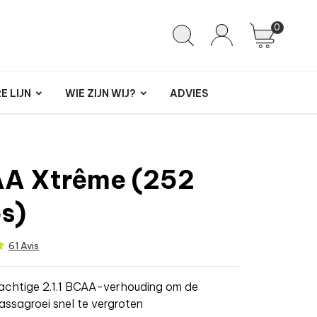
0
 LIJN
WIE ZIJN WIJ?
ADVIES
A Xtrême (252
s)
61 Avis
achtige 2.1.1 BCAA-verhouding om de
assagroei snel te vergroten