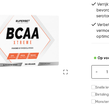
Verrij
bevord
seroton
Verbet
vermoei
optima
Op vo

-