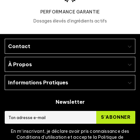
PERFORMANCE GARANTIE
ALLERGÈNES ?
Dosages élevés d’ingrédients actifs
Produit dans une usine traitant des
œufs
,
des protéines de
lait
, du
gluten
, des
arachides
et des ingrédients à base de
Contact

crustacés
.
À Propos

Informations Pratiques

Newsletter
S’ABONNER
En mʼinscrivant, je déclare avoir pris connaissance des
Conditions d’utilisation et accepte la Politique de