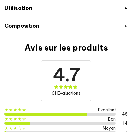
Utilisation
Composition
Avis sur les produits
Informations nutritionnelles
1 dose (5 gélules)
L-Leucine
1500 mg
4.7
L-Isoleucine
750 mg
L-Valine
750 mg
Extrait de Rhodiola Rosea
100 mg
61 Évaluations
dont Rosavines
3 mg
★★★★★
Excellent
45
★★★★☆
Bon
14
★★★☆☆
Moyen