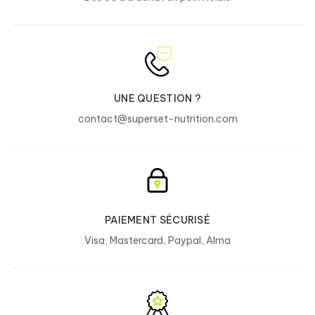
leur masse musculaire.
DURÉE ?
25 jours.
UNE QUESTION ?
contact@superset-nutrition.com
PRÉCAUTIONS ?
Les compléments doivent être utilisés
dans le cadre d'un mode de vie sain. Ne
pas dépasser la dose journalière
recommandée.
Déconseillé aux femmes enceintes ou
PAIEMENT SÉCURISÉ
allaitantes, aux adolescents et aux
Visa, Mastercard, Paypal, Alma
enfants.
À conserver dans un endroit frais et sec,
bien fermé, dans son emballage d'origine,
à l'abri de la chaleur et de la lumière.