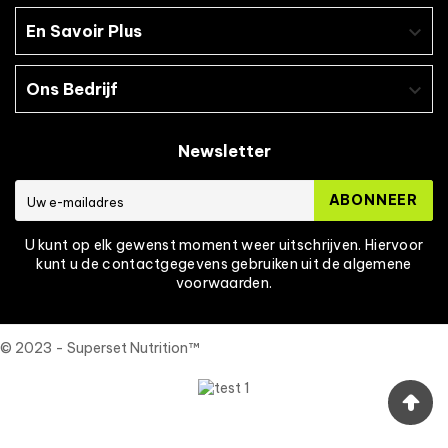
En Savoir Plus

Ingrediënten :
Ons Bedrijf

L-leucine, L-isoleucine, L-valine, rundergelatine, Rhodiola
extract (Rhodiola rosea).
Newsletter
ABONNEER
U kunt op elk gewenst moment weer uitschrijven. Hiervoor
kunt u de contactgegevens gebruiken uit de algemene
voorwaarden.
© 2023 - Superset Nutrition™