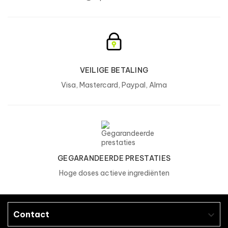
melk
), zoetstoffen (acesulfaam K, sucralose),
verdikkingsmiddel (xanthaangom), L-ascorbinezuur,
inuline, , bromelaïne-extract van ananas comosus (1200
GDU), papaïne-extract van carica papaya (1,5 FIP
U/MG), nicotinamide, cyanocobalamine, pyridoxine
hydrochloride, thiaminemononitraat.
**Kan per smaak verschillen
VEILIGE BETALING
Visa, Mastercard, Paypal, Alma
BCAA Xtrême
Voedingsinformatie
1 dosis (5 capsules)
L-Leucine
1500 g
L-Isoleucine
750 mg
GEGARANDEERDE PRESTATIES
L-Valine
750 mg
Hoge doses actieve ingrediënten
Rhodiola Rosea extract
100 mg
waarvan Rosavins
3 mg
Contact
