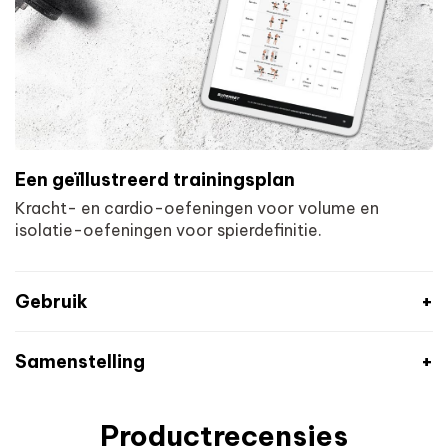
Een geïllustreerd trainingsplan
Kracht- en cardio-oefeningen voor volume en
isolatie-oefeningen voor spierdefinitie.
Gebruik
Samenstelling
Dit gedetailleerde programma, ontwikkeld door ons team van
coaches en voedingsdeskundigen, omvat een combinatie van
supplementen en een e-boek met uw handleiding voor het
Productrecensies
100% Whey Protein Advanced
gebruik van supplementen, een trainingsplan en een dieetplan