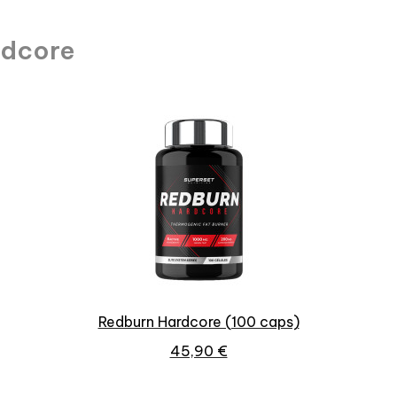
rdcore
Aperçu rapide
Redburn Hardcore (100 caps)
45,90 €