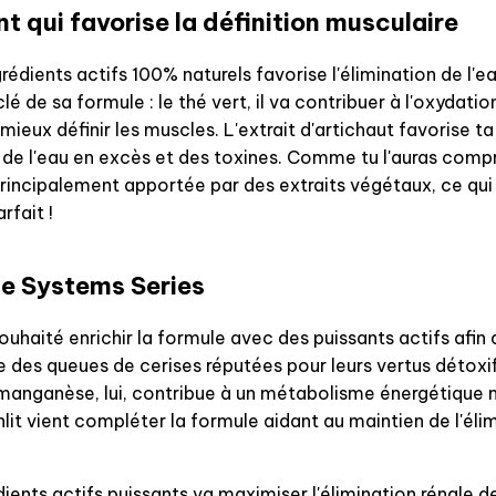
t qui favorise la définition musculaire
rédients actifs 100% naturels favorise l'élimination de l
clé de sa formule : le thé vert, il va contribuer à l'oxydatio
mieux définir les muscles. L'extrait d'artichaut favorise t
n de l'eau en excès et des toxines. Comme tu l'auras compr
rincipalement apportée par des extraits végétaux, ce qui 
rfait !
ite Systems Series
ouhaité enrichir la formule avec des puissants actifs afin 
ve des queues de cerises réputées pour leurs vertus détoxif
 manganèse, lui, contribue à un métabolisme énergétique 
senlit vient compléter la formule aidant au maintien de l'é
ients actifs puissants va maximiser l'élimination rénale de