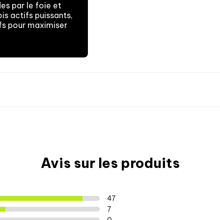
es par le foie et
is actifs puissants,
ifs pour maximiser
COMMENT ?
Prendre 2 gélules 
Avis sur les produits
QUAND ?
47
30 min avant l'ent
7