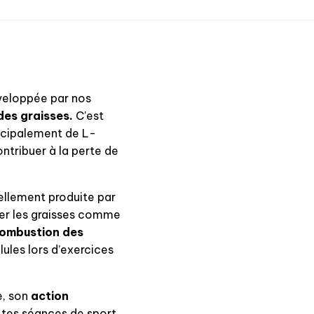
veloppée par nos
des graisses.
C'est
ncipalement de L-
ontribuer à la perte de
rellement produite par
iser les graisses comme
ombustion des
ules lors d’exercices
e, son
action
 tes séances de sport