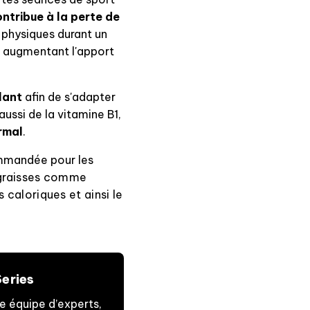
ntribue à la perte de
 physiques durant un
et augmentant l'apport
lant
afin de s'adapter
ussi de la vitamine B1,
rmal
.
mmandée pour les
s graisses comme
caloriques et ainsi le
Series
re équipe d’experts,