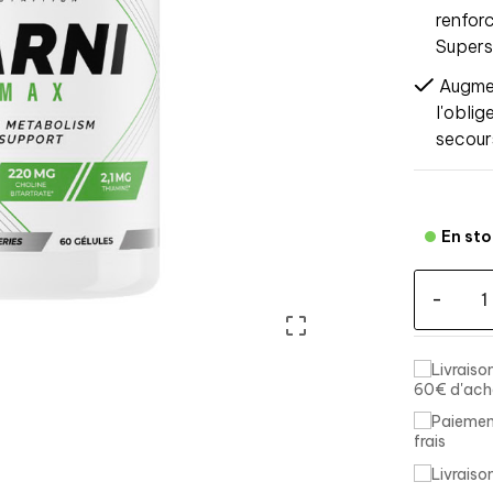
renfor
Supers
Augmen
l'obli
secour
En st
-

60€ d'ach
frais