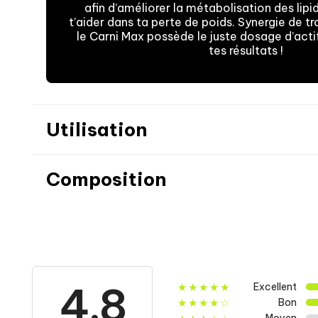
afin d’améliorer la métabolisation des lipid
t’aider dans ta perte de poids. Synergie de tro
le Carni Max possède le juste dosage d’act
tes résultats !
Utilisation
Composition
Informations nutritionnelles
L-carnitine L-tartrate
4.8
Excellent
★★★★★
Bon
★★★★☆