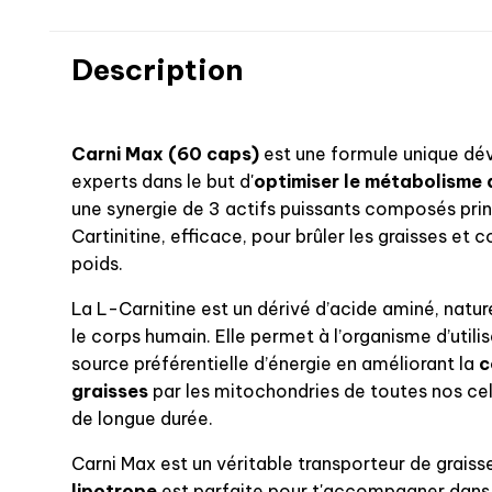
Description
Carni Max (60 caps)
est une formule unique dé
experts dans le but d'
optimiser le métabolisme 
une synergie de 3 actifs puissants composés pri
Cartinitine, efficace, pour brûler les graisses et c
poids.
La L-Carnitine est un dérivé d’acide aminé, natu
le corps humain. Elle permet à l’organisme d’util
source préférentielle d’énergie en améliorant la
c
graisses
par les mitochondries de toutes nos cell
de longue durée.
Carni Max est un véritable transporteur de graiss
lipotrope
est parfaite pour t'accompagner dans