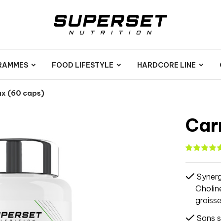
RAMMES
FOOD LIFESTYLE
HARDCORE LINE
ax (60 caps)
Car
Synerg
Cholin
graiss
Sans s