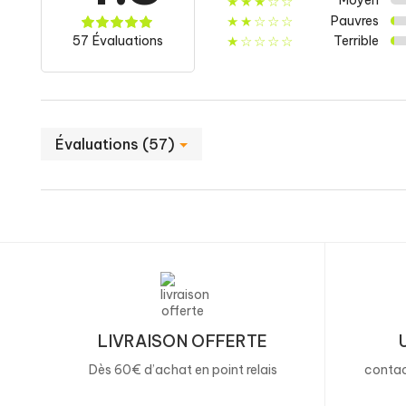
- Dont L-carnitine
Moyen
★★★☆☆
Pauvres
★★☆☆☆
57 Évaluations
Terrible
★☆☆☆☆
Bitartrate de choline
- Dont choline
Évaluations (57)
Thiamine (Vitamine B1)
*AR : Apports de référence pour un adulte. **Valeurs non
Ingrédients
L-carnitine L-tartrate 67%, gélule (gélatine), bitartrate
Certifié antidopage, sans OGM, sans radiations et H
LIVRAISON OFFERTE
Dès 60€ d’achat en point relais
contac