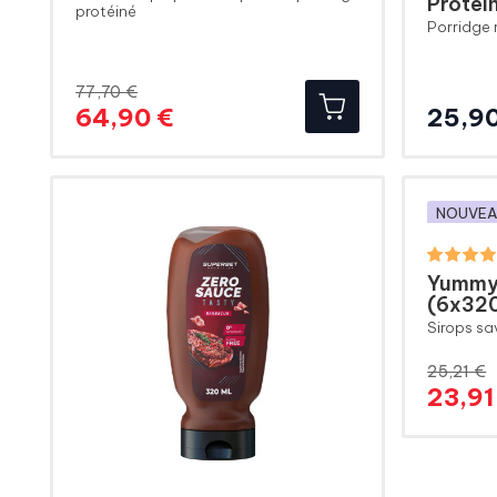
Protei
protéiné
Porridge 
77,70 €
Prix
Prix
64,90 €
25,90
de
base
NOUVE
Yummy
(6x32
Sirops sa
25,21 €
23,91