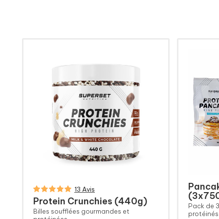
Pancak
13 Avis
(3x75
Protein Crunchies (440g)
Pack de 
Billes soufflées gourmandes et
protéinés