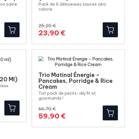
ion saine
Pack de 6 délicieuses sauces zéro
calorie
25,20 €
Prix
Prix
23,90 €
de
base
Trio Matinal Énergie –
20 Ml)
Pancakes, Porridge & Rice
ureux
Cream
Ton pack de petits-déj fit et
gourmands !
66,70 €
Prix
Prix
59,90 €
de
base