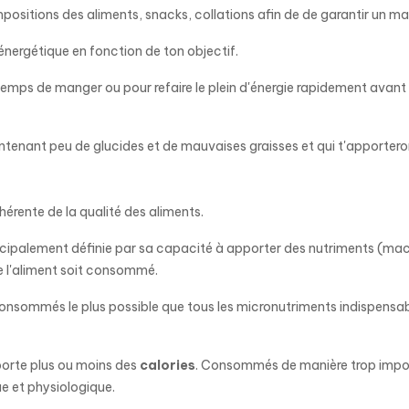
ompositions des aliments, snacks, collations afin de de garantir un m
ce énergétique en fonction de ton objectif.
 le temps de manger ou pour refaire le plein d'énergie rapidement avant
ontenant peu de glucides et de mauvaises graisses et qui t'apportero
hérente de la qualité des aliments.
ncipalement définie par sa capacité à apporter des nutriments (macr
ue l'aliment soit consommé.
 consommés le plus possible que tous les micronutriments indispensa
porte plus ou moins des
calories
. Consommés de manière trop import
e et physiologique.