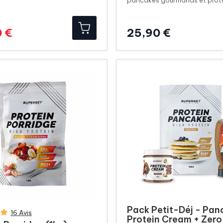
pancakes gourmands et prot
Prix
Prix
Prix
 €
25,90 €
de
base
Pack Petit-Déj - Pan
16 Avis
Protein Cream + Zero