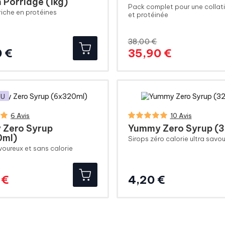
n Porridge (1kg)
Pack complet pour une collat
riche en protéines
et protéinée
38,00 €
Prix
Prix
Prix
 €
35,90 €
de
base
AU
6 Avis
10 Avis
 Zero Syrup
Yummy Zero Syrup (3
0ml)
Sirops zéro calorie ultra savo
voureux et sans calorie
Prix
Prix
Prix
 €
4,20 €
de
base