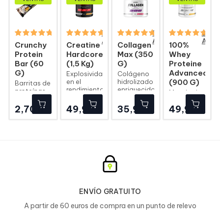
9
76
30
202
Avis
Avis
Avis
Avis
Crunchy
Creatine
Collagen
100%
Protein
Hardcore
Max (350
Whey
Bar (60
(1,5 Kg)
G)
Proteine
G)
Advanced
Explosividad
Colágeno
en el
hidrolizado
(900 G)
Barritas de
rendimiento
enriquecido
proteínas
Mezcla de
físico
con
crujientes,
proteínas
vitamina C
masticables
Precio
Precio
Precio
Pre
2,70 €
49,90 €
35,90 €
49,90 €
de suero
y ultra-
ultrafiltradas
gourmet
y
ultradigestibles
ENVÍO GRATUITO
A partir de 60 euros de compra en un punto de relevo