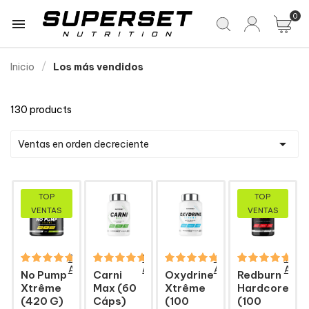
0

Inicio
Los más vendidos
130 products

Ventas en orden decreciente
TOP
TOP
VENTAS
VENTAS
210
57
49
106
Avis
Avis
Avis
Avis
No Pump
Carni
Oxydrine
Redburn
Xtrême
Max (60
Xtrême
Hardcore
(420 G)
Cáps)
(100
(100