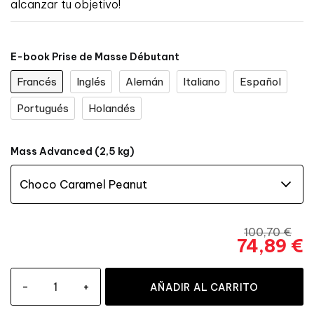
alcanzar tu objetivo!
E-book Prise de Masse Débutant
Francés
Inglés
Alemán
Italiano
Español
Portugués
Holandés
Mass Advanced (2,5 kg)
100,70 €
74,89 €
-
+
AÑADIR AL CARRITO