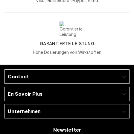
Visa, Mastercard, Paypal, Alma
Natriumcaseinat (
Milch
), Zinksulfat, Antiagglomerat
(Magnesiumstearat), Rindergelatine.
GARANTIERTE LEISTUNG
Hohe Dosierungen von Wirkstoffen
Contact

En Savoir Plus

Unternehmen

Newsletter