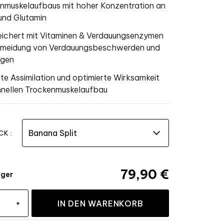
nmuskelaufbaus mit hoher Konzentration an
nd Glutamin
eichert mit Vitaminen & Verdauungsenzymen
rmeidung von Verdauungsbeschwerden und
ngen
te Assimilation und optimierte Wirksamkeit
hnellen Trockenmuskelaufbau
K :
79,90 €
ager
+
IN DEN WARENKORB