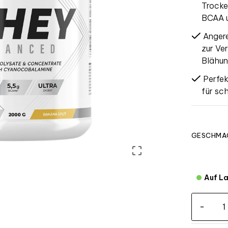
Trocke
BCAA u
Anger
zur Ve
Blähu
Perfek
für sc
GESCHMAC

Auf L
-