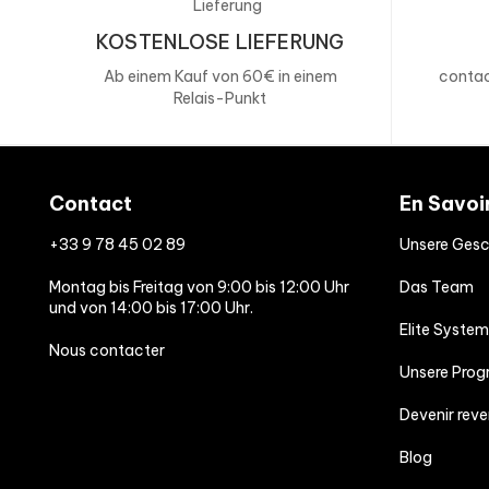
VITAMINMATRIX
KOSTENLOSE LIEFERUNG
Ab einem Kauf von 60€ in einem
contac
Ascorbinsäure (Vitamin C)
Relais-Punkt
Cyanocobalamin (Vitamin B12)
Contact
En Savoi
Nicotinamid (Vitamin B3)
+33 9 78 45 02 89
Unsere Gesc
Pyridoxin (Vitamin B6)
Montag bis Freitag von 9:00 bis 12:00 Uhr
Das Team
und von 14:00 bis 17:00 Uhr.
Thiamin (Vitamin B1)
Elite System
Nous contacter
Unsere Pro
MATRIX AUS VERDAUUNGSENZYMEN
Devenir rev
Bromelain
Blog