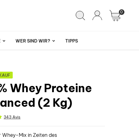
0
E
WER SIND WIR?
TIPPS
KAUF
% Whey Proteine
anced (2 Kg)
343 Avis
r Whey-Mix in Zeiten des