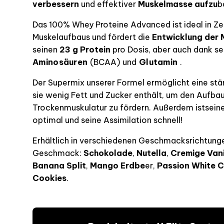
verbessern
und
effektiver
Muskelmasse aufzu
b
Das 100% Whey Proteine Advanced ist ideal in Ze
Muskelaufbaus und fördert die
Entwicklung der 
seinen
23 g Protein
pro Dosis, aber auch dank s
Aminosäuren
(BCAA) und
Glutamin
.
Der Supermix unserer Formel ermöglicht eine stärk
sie wenig Fett und Zucker enthält, um den Aufba
Trockenmuskulatur zu fördern. Außerdem ist
sein
optimal und seine Assimilation schnell!
Erhältlich in verschiedenen Geschmacksrichtunge
Geschmack:
Schokolade
,
Nutella
,
Cremige Vani
Banana Split
,
Mango Erdbe
er
,
Passion White 
Cookies
.