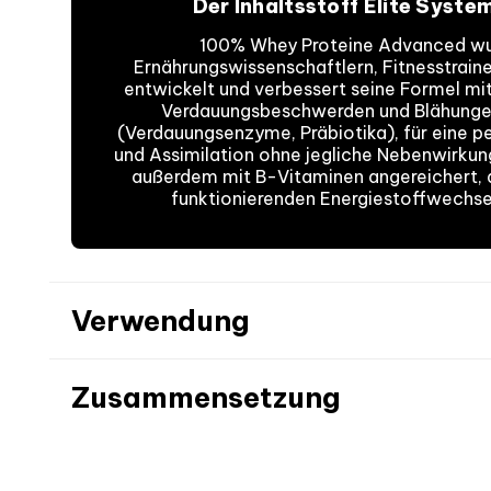
Der Inhaltsstoff Elite Syste
100% Whey Proteine Advanced wu
Ernährungswissenschaftlern, Fitnesstrai
entwickelt und verbessert seine Formel mit
Verdauungsbeschwerden und Blähunge
(Verdauungsenzyme, Präbiotika), für eine p
und Assimilation ohne jegliche Nebenwirkung
außerdem mit B-Vitaminen angereichert, 
funktionierenden Energiestoffwechsel
Verwendung
Zusammensetzung
Cremiger Erdbeer- & Vanillegesc