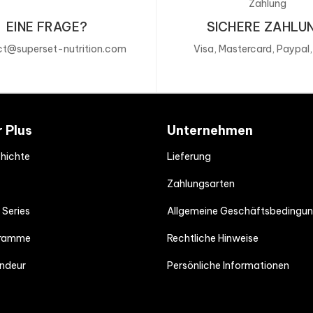
Ernährung zu kons
EINE FRAGE?
SICHERE ZAHLU
Am besten vorher 
trockenen Ort mit
t@superset-nutrition.com
Visa, Mastercard, Paypal
ALLERGENE ?
Hergestellt in eine
r Plus
Unternehmen
Erdnüsse
und Zut
hichte
Lieferung
Zahlungsarten
 Series
Allgemeine Geschäftsbedingu
gramme
Rechtliche Hinweise
endeur
Persönliche Informationen