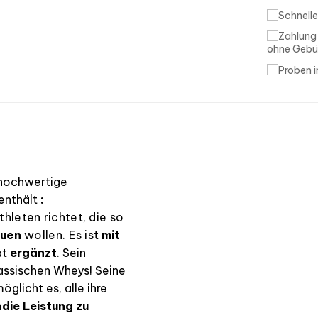
ohne Gebü
 hochwertige
enthält
:
thleten richtet, die so
auen
wollen. Es ist
mit
at
ergänzt
.
Sein
lassischen Wheys! Seine
licht es, alle ihre
m
die Leistung zu