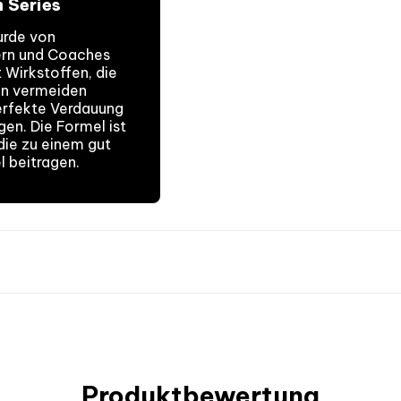
m Series
rde von
nern und Coaches
 Wirkstoffen, die
n vermeiden
erfekte Verdauung
en. Die Formel ist
die zu einem gut
 beitragen.
WIE?
Nehmen Sie eine Do
Produktbewertung
hmack