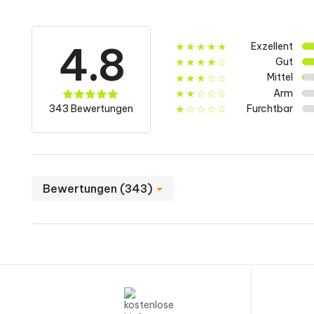
Nährwerte
4.8
Exzellent
★★★★★
Gut
★★★★☆
Energie
Mittel
★★★☆☆
Arm
★★☆☆☆
343 Bewertungen
Furchtbar
★☆☆☆☆
Fette
- davon gesättigte Fettsäuren
Bewertungen (343)
Kohlenhydrate
- davon Zucker
Proteine
Natrium***