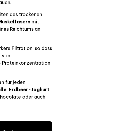
auen.
iten des trockenen
Muskelfasern
mit
eines Reichtums an
ere Filtration, so dass
u von
e Proteinkonzentration
n für jeden
lle
,
Erdbeer-Joghurt
,
Ch
ocolate
oder auch