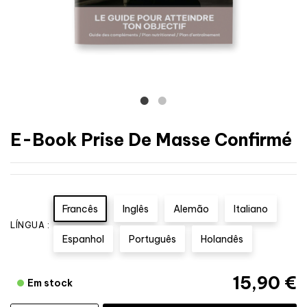
E-Book Prise De Masse Confirmé
Francês
Inglês
Alemão
Italiano
LÍNGUA :
Espanhol
Português
Holandês
15,90 €
Em stock