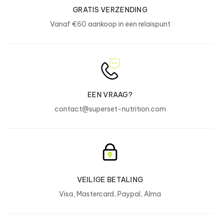
Prebiotica (inuline)
100 mg
333 mg
GRATIS VERZENDING
Vanaf €60 aankoop in een relaispunt
*Referentie-inname
Ingrediënten :
Wei-eiwitconcentraat
(
op basis van
melk
, emulgator;
Sojalecithine
), aroma's**, gemicrofiltreerd instant wei-
EEN VRAAG?
eiwitisolaat
(
op basis van
melk
, emulgator:
Sojalecithine
),
contact@superset-nutrition.com
wei-eiwithydrolysaat (op basis van
melk
), zoetstoffen
(acesulfaam K, sucralose), verdikkingsmiddel (xanthaangom),
L-ascorbinezuur, inuline, , bromelaïne-extract van ananas
comosus (1200 GDU), papaïne-extract van carica papaya
(1,5 FIP U/MG), nicotinamide, cyanocobalamine, pyridoxine
hydrochloride, thiaminemononitraat.
**Mag variëren per smaak
VEILIGE BETALING
No Pump Xtrême
Visa, Mastercard, Paypal, Alma
Voedingswaarden
1 dosis (14 g)
%AR*