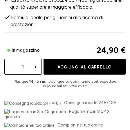
Estratto titolato al 95,2% con 480 mg di saponine:
qualità superiore e maggiore efficacia.
Formula ideale per gli uomini alla ricerca di
prestazioni.
24,90 €
In magazzino
-
+
AGGIUNGI AL CARRELLO
Plus que
14h 57mn
pour que ta commande soit expédiée
aujourd'hui
et livrée
avec
Consegna rapida 24H/48H
Pagamento in 3 o 4X
gratuito
Campioni nel tuo ordine