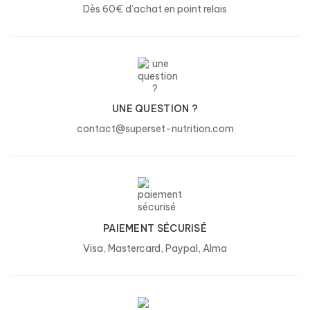
Dès 60€ d’achat en point relais
supplémentaire de protéines à leur
alimentation. Convient aux régime
cétogène.
DURÉE ?
UNE QUESTION ?
67 portions
contact@superset-nutrition.com
PRÉCAUTIONS ?
À consommer dans le cadre d’une
alimentation variée et équilibrée.
À consommer de préférence avant : voir
PAIEMENT SÉCURISÉ
l'impression. À conserver dans un endroit
Visa, Mastercard, Paypal, Alma
sec et peu lumineux.
ALLERGÈNES ?