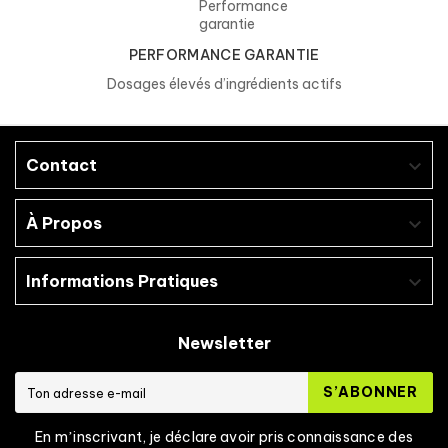
Produit dans une usine traitant des
œufs
,
des protéines de
lait
, du
gluten
, du
soja
,
PERFORMANCE GARANTIE
des
fruits à coque
et des ingrédients à
Dosages élevés d’ingrédients actifs
base de
crustacés
.
Contact

À Propos

Informations Pratiques

Newsletter
S’ABONNER
En mʼinscrivant, je déclare avoir pris connaissance des