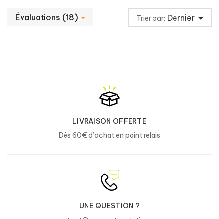
dont Resvératrol
16 mg
Évaluations (18)
Dernier
Trier par:
Acide Alpha Lipoic
10 mg
Vitamine B2 (Riboflavine)
1,4 mg
100%
Chrome
40 µg
100%
*AR : apport journalier de référence pour un adulte
LIVRAISON OFFERTE
Dès 60€ d’achat en point relais
Ingrédients :
Extrait de feuilles de thé vert (camellia sinensis) 23%, extrait de
racine de pissenlit (taraxacum officinale) 15%, enveloppe de la
gélule (gélatine), épaississant (chlorure de potassium), poudre
de cla [glycérides (riches en cla), extrait sec de sirop de maïs,
caséinate de sodium (lait), anti-agglomérant (dioxyde de
silicium), stabilisant (phosphates de potassium)] 13%, extrait
UNE QUESTION ?
de racine de forskholine (coleus forskohlii) 8,6%, l-