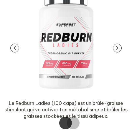
Le Redburn Ladies (100 caps) est un brûle-graisse
de
stimulant qui va activer ton métabolisme et brûler les
u
graisses stockées et le tissu adipeux.