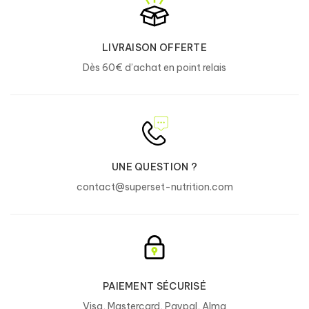
*AR : apports de référence pour un adulte. **Valeurs non
établies.
LIVRAISON OFFERTE
Dès 60€ d’achat en point relais
Ingrédients
Extrait de feuilles de thé vert (
Camellia sinensis
) 23%, extrait
de racine de pissenlit (
Taraxacum officinale
) 15%, gélule
(gélatine), épaississant (chlorure de potassium), poudre de
CLA [glycérides (riches en CLA), extrait sec de sirop de maïs,
caséinate de sodium (
lait
), anti-agglomérant (dioxyde de
UNE QUESTION ?
silicium), stabilisant (phosphates de potassium)] 13%, extrait
de racine de Forskholine (
Coleus forskohlii
) 8,6%, L-
contact@superset-nutrition.com
tryptophane 4,8%, L-tyrosine 4,8%, anti-agglomérant (sels
de magnésium d'acides gras), extrait de racine de Renouée du
Japon (
Polygonum cuspidatum
) 0,41%, riboflavine, chlorure
de chrome (III).
Carni Max :
Informations nutritionnelles
1 dose (2 gélules)
% AR*
PAIEMENT SÉCURISÉ
Visa, Mastercard, Paypal, Alma