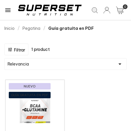
0

Inicio
Pegatina
Guía gratuita en PDF
1 product

Filtrar

Relevancia
NUEVO
GUÍA GRATUITA EN PDF