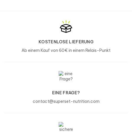
Bromelain
12 mg
Papain
12 mg
*Zufuhr von Referenzmengen
KOSTENLOSE LIEFERUNG
Ab einem Kauf von 60€ in einem Relais-Punkt
Zutaten
Maltodextrin,
Hafermehl
(Gluten
), Dextrose,
Wachsmaisstärke,
Calciumcaseinat
(
Milch
), Aromen (je
nach Geschmack), Verdickungsmittel (Xanthan),
Säuerungsmittel (Zitronensäuremonohydrat), Süßstoffe
EINE FRAGE?
(Sucralose, acesulfam K), L-Ascorbinsäure, Nicotinamid,
contact@superset-nutrition.com
Bromelain-Extrakt aus Ananas comosus (1200 gdu/g),
Papain-Extrakt aus Carica papaya (1,5 fip u/mg),
Pyridoxinhydrochlorid, Thiaminmononitrat, Cyanocobalamin.
Einige Zutaten können je nach Geschmacksrichtung
geändert/zugesetzt werden.