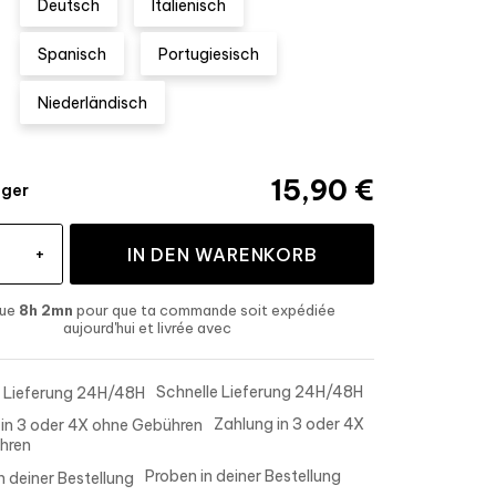
Deutsch
Italienisch
Spanisch
Portugiesisch
Niederländisch
15,90 €
ager
+
IN DEN WARENKORB
que
8h 2mn
pour que ta commande soit expédiée
aujourd'hui
et livrée
avec
Schnelle Lieferung 24H/48H
Zahlung in 3 oder 4X
hren
Proben in deiner Bestellung