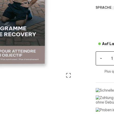
SPRACHE :
Auf L
-
Plus 

ohne Gebü