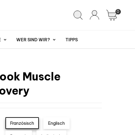
0
E
WER SIND WIR?
TIPPS
ook Muscle
overy
Französisch
Englisch