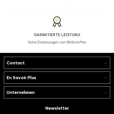
Kinder.
An einem kühlen, trockenen Ort, vor Hitze
und Licht geschützt, gut verschlossen in
der Originalverpackung aufbewahren.
GARANTIERTE LEISTUNG
ALLERGENE ?
Hohe Dosierungen von Wirkstoffen
Hergestellt in einer Fabrik, die
Eier
,
Milcheiweiß
,
Gluten
,
Soja
,
Erdnüsse
und
Zutaten aus
Schalentieren
verarbeitet.
Contact

En Savoir Plus

Unternehmen

Newsletter