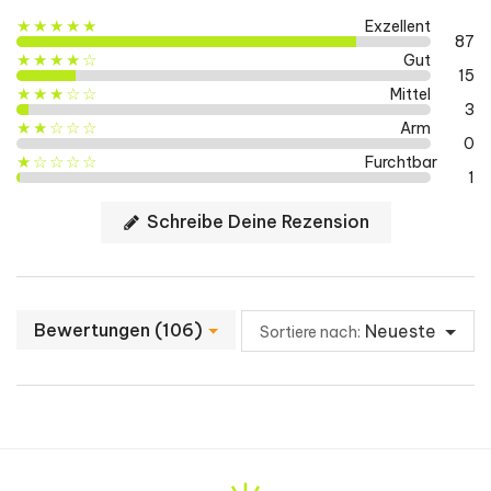
★★★★★
Exzellent
Cayennepfeffer-extrakt
200 mg
***
87
★★★★☆
Gut
- davon capsaicin
4 mg
***
15
★★★☆☆
Mittel
3
L-Tirosin
200 mg
***
★★☆☆☆
Arm
0
Wasserfreies koffein
100 mg
***
★☆☆☆☆
Furchtbar
1
Niacin (vitamin B3)
10 mg
63%
WIE WIRD ES ANGEWENDET?
Schreibe Deine Rezension
Jod
64,2 µg
43%
Nehmen Sie 2 Kapseln, 2 Mal täglich mit
Chrom
6 µg
15%
einem großen Glas Wasser ein.
Koffein gesamt
170 mg
***
Bewertungen (106)
Neueste
Sortiere nach:
WANN
**Referenzmenge für die Tageszufuhr eines
Zum Frühstück und zum Mittagessen
Erwachsenen
***Werte nicht festgelegt
FÜR WEN?