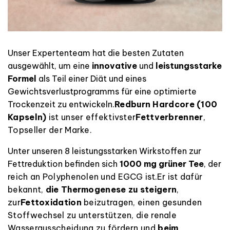
Unser Expertenteam hat die besten Zutaten
ausgewählt, um eine
innovative
und
leistungsstarke
Formel
als Teil einer Diät und eines
Gewichtsverlustprogramms für eine optimierte
Trockenzeit zu entwickeln.
Redburn Hardcore (100
Kapseln)
ist
unser
effektivster
Fettverbrenner
,
Topseller der Marke.
Unter unseren 8 leistungsstarken Wirkstoffen zur
Fettreduktion befinden sich
1000 mg grüner Tee
, der
reich an Polyphenolen
und EGCG
ist.
Er ist dafür
bekannt,
die Thermogenese zu steigern
,
zur
Fettoxidation
beizutragen
, einen gesunden
Stoffwechsel zu unterstützen, die renale
Wasserausscheidung zu fördern und
beim