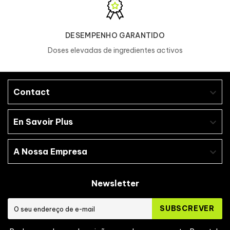
Produzido numa fábrica que processa
ovos
, proteínas
do leite
,
glúten
,
soja
,
amendoins
e ingredientes
de marisco
.
DESEMPENHO GARANTIDO
Doses elevadas de ingredientes activos
Contact

En Savoir Plus

A Nossa Empresa

Newsletter
SUBSCREVER