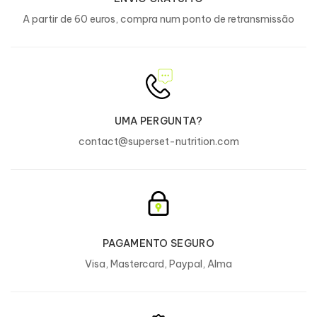
A partir de 60 euros, compra num ponto de retransmissão
DURAÇÃO?
45 dias
PRECAUÇÕES?
UMA PERGUNTA?
Consumir como parte de um estilo de vida
contact@superset-nutrition.com
saudável. Não exceder a dose diária
recomendada.
Não recomendado a mulheres grávidas ou
a amamentar, adolescentes ou crianças
Conservar num local fresco e seco, ao
abrigo do calor e da luz, bem fechado, na
PAGAMENTO SEGURO
sua embalagem original.
Visa, Mastercard, Paypal, Alma
ALÉRGENOS ?