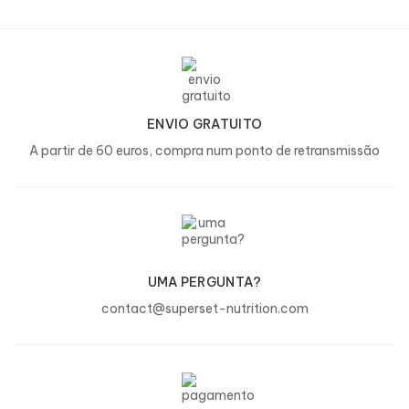
(tartrazina*** e azul patenteado V), cianocobalamina,
cloreto de crómio (III) ***Pode ter efeitos indesejáveis na
atividade e atenção das crianças.
**Pode variar consoante o sabor.
100% Whey Protein Advanced
ENVIO GRATUITO
Valores nutricionais
1 dose (30 g)
Por 100 g
% RA*
A partir de 60 euros, compra num ponto de retransmissão
1610
483 kJ/115
Calorias
kJ/383
6%
kcal
kcal
Gordura
2,5 g
8,3 g
4%
das quais saturadas
1,6 g
5,3 g
8%
UMA PERGUNTA?
Hidratos de carbono
1,2 g
4 g
0%
contact@superset-nutrition.com
dos quais açúcares
1,1 g
3,6 g
1%
Proteínas
23 g
77 g
46%
Sódio
0,16 g
0,53 g
3%