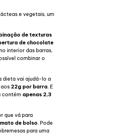
lácteas e vegetais, um
inação de texturas
ertura de chocolate
no interior das barras,
ossível combinar o
 dieta vai ajudá-lo a
s aos
22g por barra
. E
ra contém
apenas 2,3
r que vá para
rmato de bolso
. Pode
sobremesas para uma