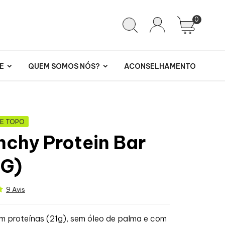
0
E
QUEM SOMOS NÓS?
ACONSELHAMENTO
DE TOPO
nchy Protein Bar
 G)
9 Avis
m proteínas (21g), sem óleo de palma e com