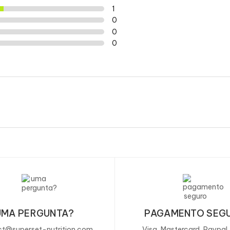
1
Antes ou depois d
0
0
0
A QUEM S
A todos o
DURAÇÃO?
Indefinida.
PRECAU
Consumir 
equilibra
ter efeito
UMA PERGUNTA?
PAGAMENTO SEG
Consumir 
Conservar
t@superset-nutrition.com
Visa, Mastercard, Paypal