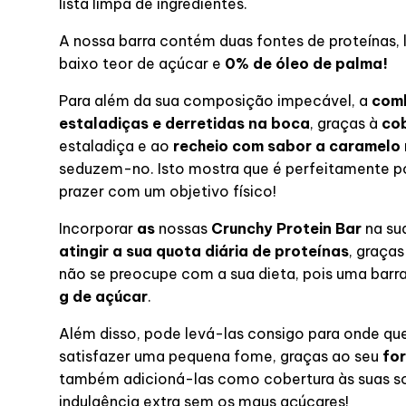
lista limpa de ingredientes.
A nossa barra contém duas fontes de proteínas, 
baixo teor de açúcar e
0% de óleo de palma!
Para além da sua composição impecável, a
comb
estaladiças e derretidas na boca
, graças à
cob
estaladiça e ao
recheio com sabor a caramelo
seduzem-no. Isto mostra que é perfeitamente p
prazer com um objetivo físico!
Incorporar
as
nossas
Crunchy Protein Bar
na sua
atingir a sua quota diária de proteínas
, graça
não se preocupe com a sua dieta, pois uma bar
g de açúcar
.
Além disso, pode levá-las consigo para onde que
satisfazer uma pequena fome, graças ao seu
fo
também adicioná-las como cobertura às suas 
indulgência extra sem os maus açúcares!