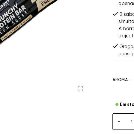
apenas
2 sabo
simult
A barr
object
Graças
consig
AROMA :

Em st
-