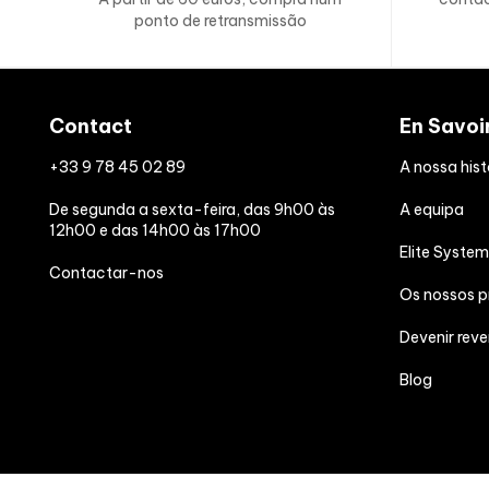
ponto de retransmissão
Informação nutricional Choco Brow
Contact
En Savoi
Valores nutricionais
+33 9 78 45 02 89
A nossa hist
De segunda a sexta-feira, das 9h00 às
A equipa
Energia kJ (kcal)
12h00 e das 14h00 às 17h00
Elite System
Contactar-nos
Teor de gordura
Os nossos 
-dos quais ácidos gordos saturados
Devenir rev
Blog
Hidratos de carbono
-dos quais açúcares