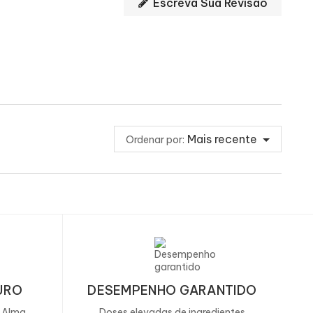
Escreva Sua Revisão
895 (215)
1492 (359)
o treino ou como lanche durante o dia.
8 g
13 g
E DESTINA?
5 g
8,4 g
s nossos campeões.
24 g
39 g
Mais recente
Ordenar por:
1,9 g
3,2 g
17 g
28 g
ÇÕES?
<0,5 g
<0,5 g
no âmbito de um regime alimentar variado e
do. O consumo excessivo deste produto pode
21 g
36 g
s laxativos.
URO
DESEMPENHO GARANTIDO
de preferência antes de: ver gravura.
 num local seco e com pouca luz.
0,47 g
0,78 g
, Alma
Doses elevadas de ingredientes