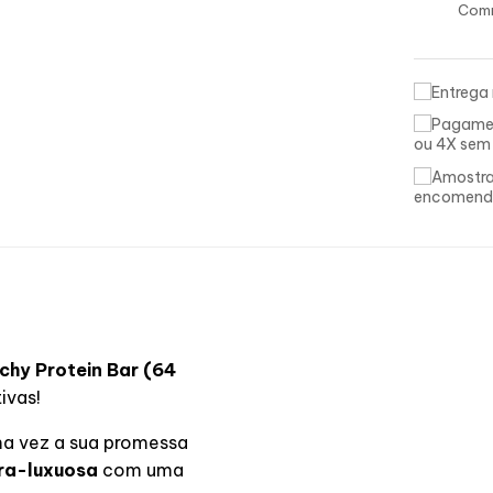
Comm
ou 4X sem
encomend
chy Protein Bar
(64
ivas!
ma vez a sua promessa
tra-luxuosa
com uma