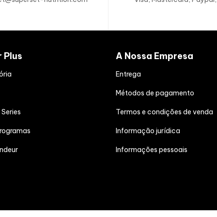
ALÉRGEN
Produzido
nie Caramelo
r Plus
A Nossa Empresa
do leite
,
g
marisco
.
ória
Entrega
Métodos de pagamento
 Series
Termos e condições de venda
programas
Informação jurídica
endeur
Informações pessoais