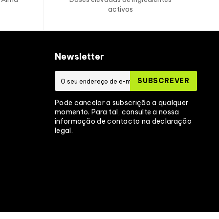
activos
OS ?
 numa fábrica que processa
ovos
, proteínas
Newsletter
lúten
,
soja
, frutos
secos
e ingredientes
de
Por 60g
Por 100g
SUBSCREVER
882 (212)
1471 (354)
Pode cancelar a subscrição a qualquer
momento. Para tal, consulte a nossa
informação de contacto na declaração
8,1 g
13 g
legal.
5,1 g
8,4 g
23 g
38 g
1,9 g
3,1 g