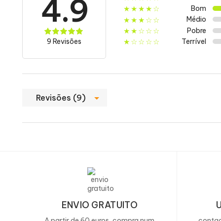
4.9
Bom
Energia kJ (kcal)
★★★★☆
Médio
★★★☆☆
Pobre
★★☆☆☆
Teor de gordura
9 Revisões
Terrível
★☆☆☆☆
-dos quais ácidos gordos saturados
Hidratos de carbono
Revisões (9)
-dos quais açúcares
-dos quais polióis
Fibra
Proteína
ENVIO GRATUITO
Sal
A partir de 60 euros, compra num
contac