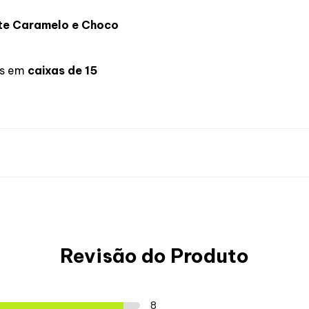
ate Caramelo e Choco
is em
caixas de 15
COMO?
Como petisco ou 
Revisão do Produto
hoco Caramelo
para as suas sobr
QUANDO?
8