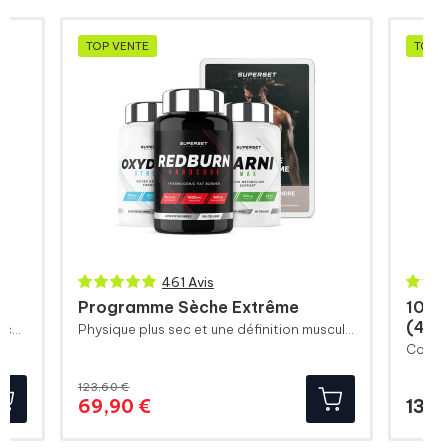
TOP VENTE
TOP 
461 Avis
Programme Sèche Extrême
100%
(4kg
Booster de pré-entraînement pour une congestion maximale
Physique plus sec et une définition musculaire plus visible
Combin
123,60 €
Prix
Prix
69,90 €
139,
de
base