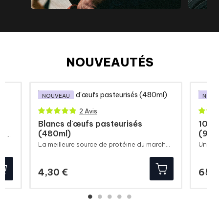
NOUVEAUTÉS
NOUVEAU
NOUV
2 Avis
Blancs d'œufs pasteurisés
100%
(480ml)
(900
Brûleur de graisses à base de thé vert et guarana
La meilleure source de protéine du marché au format le plus pratique.
Prix
4,30 €
65,