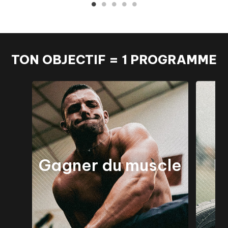
TON OBJECTIF = 1 PROGRAMME
Gagner du muscle
P