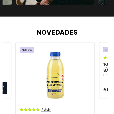
NOVEDADES
NUEVO
NUEV
100%
g)
65,
2 Avis