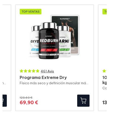
TOP VENTAS
TOP 
461 Avis
Programa Extreme Dry
100%
kg)
Refuerzo previo al entrenamiento para una congestión máxima
Físico más seco y definición muscular más visible
123,60 €
Precio
Precio
69,90 €
139,
base